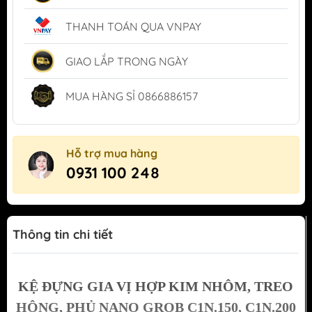
THANH TOÁN QUA VNPAY
GIAO LẮP TRONG NGÀY
MUA HÀNG SỈ 0866886157
Hỗ trợ mua hàng
0931 100 248
Thông tin chi tiết
KỆ ĐỰNG GIA VỊ HỢP KIM NHÔM, TREO
HÔNG, PHỦ NANO GROB C1N.150, C1N.200