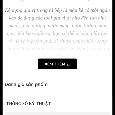
Kệ đựng gia vị trong tủ bếp là mẫu kệ có một ngăn
kéo để đựng các loại gia vị từ nhỏ đến lớn như
muối, tiêu, đường, nước mắm, nước tương, dầu
ăn… khi kéo ngăn ra, bạn có thể dễ dàng lấy gia
vị mà không cần phải di chuyển quá nhiều sang
những khu vực khác để tìm kiếm.
Ngoài ra còn có
thể đựng gia vị ở khu vực hai bên bếp nấu như một
chiếc túi thần kỳ nhỏ gọn, để bạn dễ dàng tiếp cận
XEM THÊM
với những chai lọ gia vị nhỏ nhắn, những loại
thảo mộc khô… Với kệ này, bạn có thể thuận tiện
Đánh giá sản phẩm
kéo ra- đẩy vô trong lúc nấu ăn cho cả gia đình.
1. Tính năng của kệ đựng gia vị hợp kim nhôm,
THÔNG SỐ KỸ THUẬT
treo hông