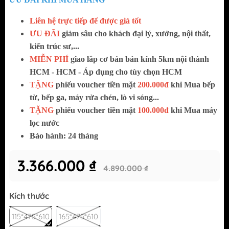
Liên hệ trực tiếp để được giá tốt
ƯU ĐÃI
giảm sâu cho khách đại lý, xưởng, nội thất,
kiến trúc sư,...
MIỄN PHÍ
giao lắp cơ bản bán kính 5km nội thành
HCM - HCM - Áp dụng cho tùy chọn HCM
TẶNG
phiếu voucher tiền mặt
200.000đ
khi Mua bếp
từ, bếp ga, máy rửa chén, lò vi sóng...
TẶNG
phiếu voucher tiền mặt
100.000đ
khi Mua máy
lọc nước
Bảo hành: 24 tháng
3.366.000 ₫
4.890.000 ₫
Kích thước
115*475*610
165*475*610