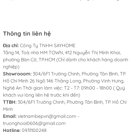
rất nhiều mặt hàng phong phú, tha hồ lựa chọn. Chúc
chia sẻ dưới đây.
Sayhome ngày càng phát triển.
5. Dụng cụ chuẩn bị gồm có:
Thông tin liên hệ
Bộ để gia vị hợp kim nhôm
Địa chỉ:
Công Ty TNHH SAYHOME
Bộ khung liên kết các tầng của kệ đựng gia vị
Tầng 14, Toà nhà HM TOWN, 412 Nguyễn Thị Minh Khai,
phường Bàn Cờ, TP.HCM (Chỉ dành cho khách hàng doanh
Bộ ray giảm chấn kéo ra vào kệ đựng gia vị
nghiệp)
Showrooom:
304/6F1 Trường Chinh, Phường Tân Bình, TP.
Bộ phụ kiện gắn cánh
Hồ Chí Minh 26 Ngõ 146 Thăng Long, Phường Vinh Hưng,
Nghệ An Thời gian làm việc: T2 - T7: 09h00 - 18h00 ( Quý
Bộ ốc vít mỗi bộ giá gia vị có ốc vít đi kèm
khách vui lòng liên hệ trước khi đến)
riêng, cần sử dụng đúng loại đi kèm theo bộ
TTBH:
304/6F1 Trường Chinh, Phường Tân Bình, TP. Hồ Chí
kệ đựng gia vị.
Minh
Email:
vietnambepvn@gmail.com -
Máy khoan cầm tay sử dụng để khoan ốc vít
truonghoai0606@gmail.com
và vị trí cố định
Hotline:
0931100248