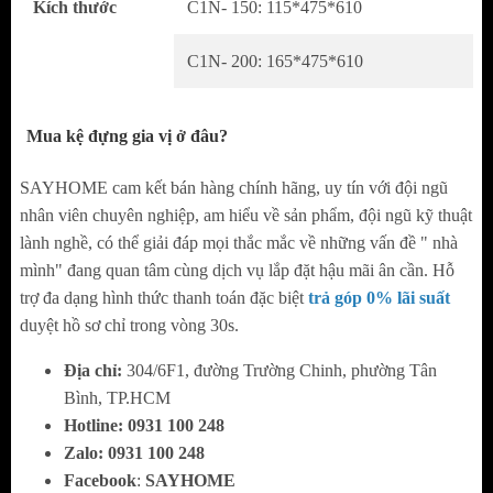
Kích thước
C1N- 150: 115*475*610
trực tiếp, giúp giữ gia vị luôn khô ráo, ngăn
tác động của độ ẩm và môi trường bên
C1N- 200: 165*475*610
ngoài.
2. Ưu và Nhược điểm của kệ đựng gia vị hợp
Mua kệ đựng gia vị ở đâu?
kim nhôm
SAYHOME cam kết bán hàng chính hãng, uy tín với đội ngũ
nhân viên chuyên nghiệp, am hiểu về sản phẩm, đội ngũ kỹ thuật
Ưu điểm
lành nghề, có thể giải đáp mọi thắc mắc về những vấn đề " nhà
Chất liệu được làm bằng hợp kim nhôm, phủ
mình" đang quan tâm cùng dịch vụ lắp đặt hậu mãi ân cần. Hỗ
trợ đa dạng hình thức thanh toán đặc biệt
trả góp 0% lãi suất
Nano bền bỉ và màu sắc được sang trọng hơn.
duyệt hồ sơ chỉ trong vòng 30s.
Kệ được thiết kế âm tủ gọn gàng và tiện dụng
Địa chỉ:
304/6F1, đường Trường Chinh, phường Tân
phù hợp với nhiều không gian bếp khác nhau.
Bình, TP.HCM
Hotline:
0
931 100 248
Ray giảm chấn giúp sản phẩm hoạt động nhẹ
Zalo:
0
931 100 248
nhàng, không gây ra tiếng ồn, nâng cao tuổi
Facebook
:
SAYHOME