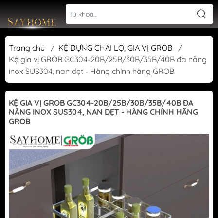
Trang chủ
/
KỆ ĐỰNG CHAI LỌ, GIA VỊ GROB
/
Kệ gia vị GROB GC304-20B/25B/30B/35B/40B đa năng
inox SUS304, nan dẹt - Hàng chính hãng GROB
KỆ GIA VỊ GROB GC304-20B/25B/30B/35B/40B ĐA
NĂNG INOX SUS304, NAN DẸT - HÀNG CHÍNH HÃNG
GROB