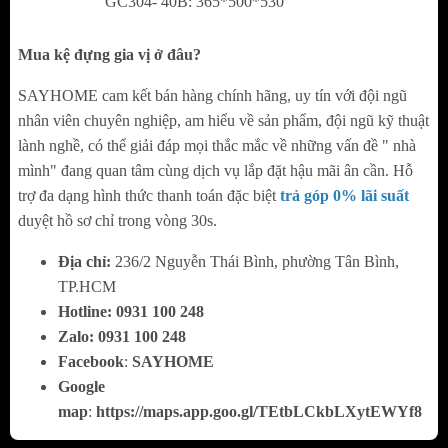
GC304- 40B: 365*500*530
một cách hiệu quả.
Bộ ray có cấu tạo chắc chắn, bảo quản các
Mua kệ đựng gia vị ở đâu?
chai lọ gia vị tránh môi trường ẩm mốc và
SAYHOME cam kết bán hàng chính hãng, uy tín với đội ngũ
sinh vật gây hại.
nhân viên chuyên nghiệp, am hiểu về sản phẩm, đội ngũ kỹ thuật
Ngoài ra kệ đựng gia vị nan dẹt inox 304 còn
lành nghề, có thể giải đáp mọi thắc mắc về những vấn đề " nhà
có hệ thống con lăn dẫn hướng phía trên làm
mình" đang quan tâm cùng dịch vụ lắp đặt hậu mãi ân cần. Hỗ
trợ đa dạng hình thức thanh toán đặc biệt
trả góp 0% lãi suất
tăng sự chắc chắn của sản phẩm, tránh sự cố
duyệt hồ sơ chỉ trong vòng 30s.
lệch ray.
Địa chỉ:
236/2 Nguyễn Thái Bình, phường Tân Bình,
Tại sao Grob được khách hàng tin dùng mua sản
TP.HCM
phẩm
Hotline:
0
931 100 248
Zalo:
0
931 100 248
Với phương châm lấy chữ tín làm thương hiệu,
Facebook
:
SAYHOME
đội ngũ chuyên gia GRÖß không ngừng nâng cao
Google
chất lượng sản phẩm cũng như dịch vụ hậu mãi
map
:
https://maps.app.goo.gl/TEtbLCkbLXytEWYf8
nhằm đem đến lợi ích tối đa nhất cho khách