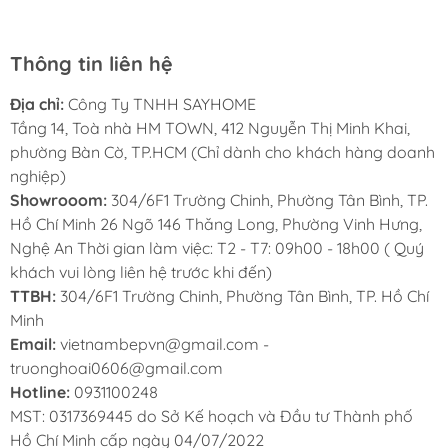
Thông tin liên hệ
Địa chỉ:
Công Ty TNHH SAYHOME
Tầng 14, Toà nhà HM TOWN, 412 Nguyễn Thị Minh Khai,
phường Bàn Cờ, TP.HCM (Chỉ dành cho khách hàng doanh
nghiệp)
Showrooom:
304/6F1 Trường Chinh, Phường Tân Bình, TP.
Hồ Chí Minh 26 Ngõ 146 Thăng Long, Phường Vinh Hưng,
Nghệ An Thời gian làm việc: T2 - T7: 09h00 - 18h00 ( Quý
khách vui lòng liên hệ trước khi đến)
TTBH:
304/6F1 Trường Chinh, Phường Tân Bình, TP. Hồ Chí
Minh
Email:
vietnambepvn@gmail.com -
truonghoai0606@gmail.com
Hotline:
0931100248
MST: 0317369445 do Sở Kế hoạch và Đầu tư Thành phố
Hồ Chí Minh cấp ngày 04/07/2022