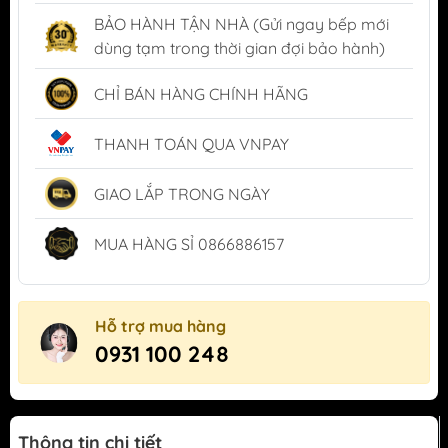
BẢO HÀNH TẬN NHÀ (Gửi ngay bếp mới
dùng tạm trong thời gian đợi bảo hành)
CHỈ BÁN HÀNG CHÍNH HÃNG
THANH TOÁN QUA VNPAY
GIAO LẮP TRONG NGÀY
MUA HÀNG SỈ 0866886157
Hỗ trợ mua hàng
0931 100 248
Thông tin chi tiết