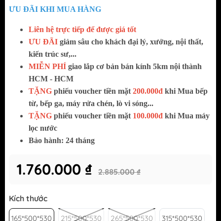
ƯU ĐÃI KHI MUA HÀNG
Liên hệ trực tiếp để được giá tốt
ƯU ĐÃI
giảm sâu cho khách đại lý, xưởng, nội thất,
kiến trúc sư,...
MIỄN PHÍ
giao lắp cơ bản bán kính 5km nội thành
HCM - HCM
TẶNG
phiếu voucher tiền mặt
200.000đ
khi Mua bếp
từ, bếp ga, máy rửa chén, lò vi sóng...
TẶNG
phiếu voucher tiền mặt
100.000đ
khi Mua máy
lọc nước
Bảo hành: 24 tháng
1.760.000 ₫
2.885.000 ₫
Kích thước
165*500*530
215*500*530
265*500*530
315*500*530