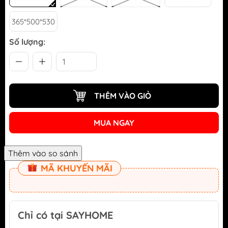
365*500*530
Số lượng:
THÊM VÀO GIỎ
MUA NGAY
MÃ KHUYẾN MÃI
Chỉ có tại SAYHOME