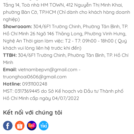
này cho phép bạn treo nhiều loại quần áo và
Tầng 14, Toà nhà HM TOWN, 412 Nguyễn Thị Minh Khai,
phụ kiện một cách tiện lợi và an toàn. Bạn có
phường Bàn Cờ, TP.HCM (Chỉ dành cho khách hàng doanh
nghiệp)
thể treo áo khoác, váy dài, quần jeans, và
Showrooom:
304/6F1 Trường Chinh, Phường Tân Bình, TP.
nhiều loại quần áo khác mà không cần lo lắng
Hồ Chí Minh 26 Ngõ 146 Thăng Long, Phường Vinh Hưng,
về sự déo gãy hay hỏng hóc của giá.
Nghệ An Thời gian làm việc: T2 - T7: 09h00 - 18h00 ( Quý
Góc xoay treo góc tủ quần áo 3 tầng màu
khách vui lòng liên hệ trước khi đến)
TTBH:
304/6F1 Trường Chinh, Phường Tân Bình, TP. Hồ Chí
xám
GrandX XM.270C
được thiết kế độc
Minh
đáo kiểu hình tròn ¾ giúp bạn tận dụng tối đa
Email:
vietnambepvn@gmail.com -
góc chết của những chiếc tủ to.
truonghoai0606@gmail.com
3 tầng giá được tính toán và thiết kế theo 3
Hotline:
0931100248
MST: 0317369445 do Sở Kế hoạch và Đầu tư Thành phố
kiểu chuyên biệt nhằm tối ưu cho 3 mục đích
Hồ Chí Minh cấp ngày 04/07/2022
bảo quản khác nhau, vừa hợp lý, vừa giúp gia
chủ để được thêm một khối lượng lớn quần
Kết nối với chúng tôi
áo phụ kiện:
Trục xoay được làm từ Inox, khung
nhôm