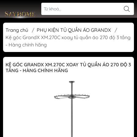
Trang chủ
/
PHỤ KIỆN TỦ QUẦN ÁO GRANDX
/
Kệ góc GrandX XM.270C xoay tủ quần áo 270 độ 3 tầng
- Hàng chính hãng
KỆ GÓC GRANDX XM.270C XOAY TỦ QUẦN ÁO 270 ĐỘ 3
TẦNG - HÀNG CHÍNH HÃNG