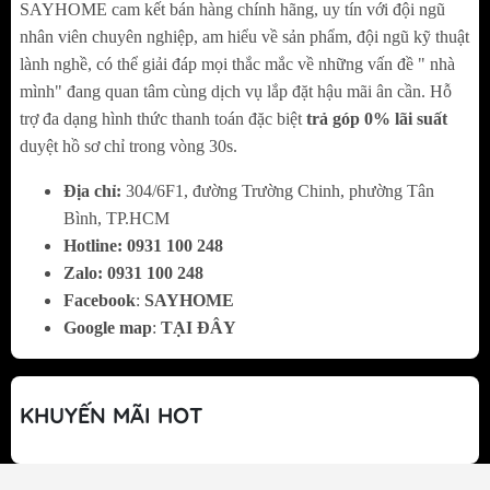
khiến sản phẩm được nhiều khách hàng yêu
SAYHOME cam kết bán hàng chính hãng, uy tín với đội ngũ
nhân viên chuyên nghiệp, am hiểu về sản phẩm, đội ngũ kỹ thuật
thích và chọn lựa. Để hiểu rõ hơn về những
lành nghề, có thể giải đáp mọi thắc mắc về những vấn đề " nhà
điểm ưu việt trong thiết kế của sản phẩm,
mình" đang quan tâm cùng dịch vụ lắp đặt hậu mãi ân cần. Hỗ
mời các bạn cùng chúng tôi theo dõi phần
trợ đa dạng hình thức thanh toán đặc biệt
trả góp 0% lãi suất
dưới đây nha!
duyệt hồ sơ chỉ trong vòng 30s.
Địa chỉ:
304/6F1, đường Trường Chinh, phường Tân
Giải pháp thông minh cho góc tủ
Bình, TP.HCM
Với thiết kế độc đáo và thông minh, góc xoay
Hotline:
0
931 100 248
treo góc tủ quần áo 3 tầng màu
Zalo:
0
931 100 248
xám
GrandX XM.270C
là một trong những
Facebook
:
SAYHOME
Google map
:
TẠI ĐÂY
phụ kiện không nên thiếu nếu như nhà bạn
đang sở hữu những chiếc tủ to, có phần góc
tủ rộng và chưa được tận dụng tối đa.
KHUYẾN MÃI HOT
Như vậy, với những chiếc tủ to, phần góc
rộng và chưa được tận dụng triệt để, góc