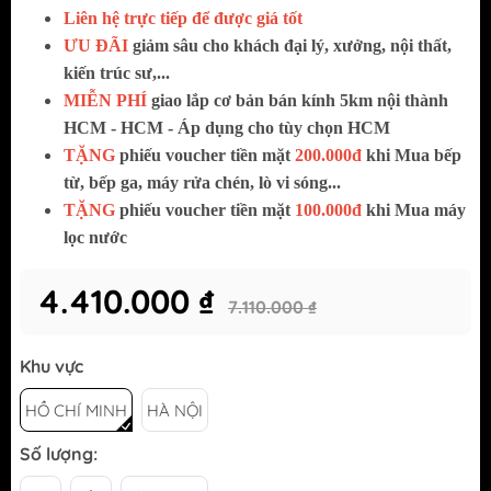
Liên hệ trực tiếp để được giá tốt
ƯU ĐÃI
giảm sâu cho khách đại lý, xưởng, nội thất,
kiến trúc sư,...
MIỄN PHÍ
giao lắp cơ bản bán kính 5km nội thành
HCM - HCM - Áp dụng cho tùy chọn HCM
TẶNG
phiếu voucher tiền mặt
200.000đ
khi Mua bếp
từ, bếp ga, máy rửa chén, lò vi sóng...
TẶNG
phiếu voucher tiền mặt
100.000đ
khi Mua máy
lọc nước
4.410.000 ₫
7.110.000 ₫
Khu vực
HỒ CHÍ MINH
HÀ NỘI
Số lượng: