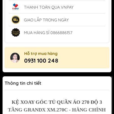
THANH TOÁN QUA VNPAY
GIAO LẮP TRONG NGÀY
MUA HÀNG SỈ 0866886157
Hỗ trợ mua hàng
0931 100 248
Thông tin chi tiết
KỆ XOAY GÓC TỦ QUẦN ÁO 270 ĐỘ 3
TẦNG GRANDX XM.270C - HÀNG CHÍNH