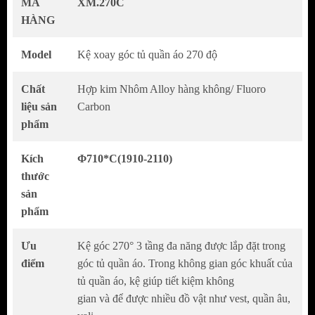
MÃ
XM.270C
HÀNG
Model
Kệ xoay góc tủ quần áo 270 độ
Chất
Hợp kim Nhôm Alloy hàng không/ Fluoro
liệu sản
Carbon
phẩm
Kích
Φ710*C(1910-2110)
thước
Giới thiệu chung
sản
phẩm
Hẳn bạn đã từng thấy những chiếc tủ to với
góc tủ lớn nhưng gia chủ chưa biết làm gì
Ưu
Kệ góc 270° 3 tầng đa năng được lắp đặt trong
nên đang để trống hoặc đang được sử dụng
điểm
góc tủ quần áo. Trong không gian góc khuất của
một cách chưa hợp lý, hiệu quả. Đấy chính là
tủ quần áo, kệ giúp tiết kiệm không
lý do vì sao góc xoay treo góc tủ quần áo 3
gian và để được nhiều đồ vật như vest, quần âu,