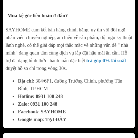
lớn.
Mua kệ góc liên hoàn ở đâu?
Thiết kế âm tủ gọn gàng, tận dụng hiệu quả
SAYHOME cam kết bán hàng chính hãng, uy tín với đội ngũ
mọi diện tích tủ bếp.
nhân viên chuyên nghiệp, am hiểu về sản phẩm, đội ngũ kỹ thuật
Tại sao Grob được khách hàng tin dùng mua sản
lành nghề, có thể giải đáp mọi thắc mắc về những vấn đề " nhà
mình" đang quan tâm cùng dịch vụ lắp đặt hậu mãi ân cần. Hỗ
phẩm ?!
trợ đa dạng hình thức thanh toán đặc biệt
trả góp 0% lãi suất
Với phương châm lấy chữ tín làm thương
duyệt hồ sơ chỉ trong vòng 30s.
hiệu, đội ngũ chuyên gia GRÖß không ngừng nâng
Địa chỉ:
304/6F1, đường Trường Chinh, phường Tân
cao chất lượng sản phẩm cũng như dịch vụ hậu
Bình, TP.HCM
mãi nhằm đem đến lợi ích tối đa nhất cho khách
Hotline:
0
931 100 248
Zalo:
0
931 100 248
hàng.
SAYHOME
- Solutions for your Home luôn
Facebook
:
SAYHOME
tự hào về các sản phẩm GROB bởi:
Google map
:
TẠI ĐÂY
+ Không sử dụng hàng kém chất lượng, 100%