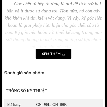
Góc chết tủ bếp thường là nơi dễ tích trữ bụi
bẩn và ít được sử dụng tới. Hơn nữa, nó còn gây
khó khăn khi tìm kiếm vật dụng. Vì vậy, kệ góc liên
hoàn là giải pháp hữu hiệu cho góc chết của tủ
bếp. Kệ góc liên hoàn với thiết kế sang trọng, nan
sợi thông thoáng là một trong những sự lựa chọn
phù hợp cho góc chết.
XEM THÊM
Tính năng nổi bật của kệ góc liên hoàn nan sợi
inox 201
Đánh giá sản phẩm
Kệ góc liên hoàn nan sợi inox 201 được sản
xuất theo dây chuyền công nghệ Châu Âu với
kiểu dáng hiện đại, sang trọng.
THÔNG SỐ KỸ THUẬT
Các thanh nan được thiết kế theo dạng nan
Mã hàng
GN- 90L, GN- 90R