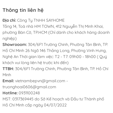
Thông tin liên hệ
Địa chỉ:
Công Ty TNHH SAYHOME
Tầng 14, Toà nhà HM TOWN, 412 Nguyễn Thị Minh Khai,
phường Bàn Cờ, TP.HCM (Chỉ dành cho khách hàng doanh
nghiệp)
Showrooom:
304/6F1 Trường Chinh, Phường Tân Bình, TP.
Hồ Chí Minh 26 Ngõ 146 Thăng Long, Phường Vinh Hưng,
Nghệ An Thời gian làm việc: T2 - T7: 09h00 - 18h00 ( Quý
khách vui lòng liên hệ trước khi đến)
TTBH:
304/6F1 Trường Chinh, Phường Tân Bình, TP. Hồ Chí
Minh
Email:
vietnambepvn@gmail.com -
truonghoai0606@gmail.com
Hotline:
0931100248
MST: 0317369445 do Sở Kế hoạch và Đầu tư Thành phố
Hồ Chí Minh cấp ngày 04/07/2022