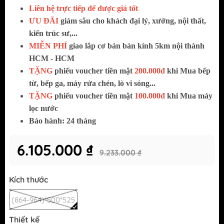
Liên hệ trực tiếp để được giá tốt
ƯU ĐÃI
giảm sâu cho khách đại lý, xưởng, nội thất,
kiến trúc sư,...
MIỄN PHÍ
giao lắp cơ bản bán kính 5km nội thành
HCM - HCM
TẶNG
phiếu voucher tiền mặt
200.000đ
khi Mua bếp
từ, bếp ga, máy rửa chén, lò vi sóng...
TẶNG
phiếu voucher tiền mặt
100.000đ
khi Mua máy
lọc nước
Bảo hành: 24 tháng
6.105.000 ₫
9.233.000 ₫
Kích thước
(864-964)*500*525
Thiết kế