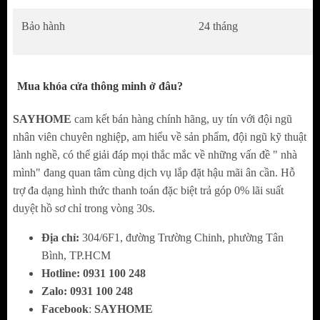
Khóa vân tay KASSLER KL-929 APP vận hành
5 phương thức mở khóa cùng 1 sản phẩm: vân tay,
Bảo hành
24 tháng
thẻ từ, chìa cơ, mật mã, điều khiển từ xa ( wifi+
bluetooth). Đặc biệt, tính năng vân tay cực nhạy
Mua khóa cửa thông minh ở đâu?
chỉ mất 0,5S , công nghệ Live-scan nhận dạng qua
nhiệt độ cơ thể và tế bào da, do đó không thể mở
SAYHOME
cam kết bán hàng chính hãng, uy tín với đội ngũ
cửa bằng dấu vân tay giả được. Kèm theo 2 thẻ từ
nhân viên chuyên nghiệp, am hiểu về sản phẩm, đội ngũ kỹ thuật
và 2 chìa cơ duy nhất chống sao chép có thể mở
lành nghề, có thể giải đáp mọi thắc mắc về những vấn đề " nhà
mình" đang quan tâm cùng dịch vụ lắp đặt hậu mãi ân cần. Hỗ
cửa, không có chiếc thứ 3 có thể mở khóa.
trợ đa dạng hình thức thanh toán đặc biệt trả góp 0% lãi suất
Bộ nhớ lưu trữ dữ liệu lớn
duyệt hồ sơ chỉ trong vòng 30s.
Địa chỉ:
304/6F1, đường Trường Chinh, phường Tân
Phù hợp để lắp cửa biệt thự, chung cư, hộ gia
Bình, TP.HCM
đình, văn phòng, nhà hàng, khách sạn do đó thiết
Hotline:
0
931 100 248
bị cần có bộ nhớ cao để có thể đáp ứng mọi nhu
Zalo:
0
931 100 248
cầu. Sản phẩm có thể đăng ký tới 100 dấu vân tay,
Facebook
:
SAYHOME