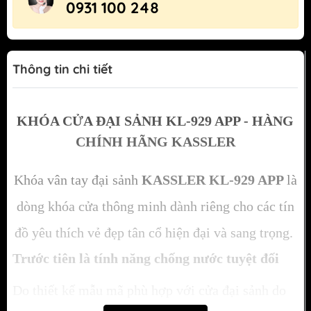
0931 100 248
Thông tin chi tiết
KHÓA CỬA ĐẠI SẢNH KL-929 APP - HÀNG
CHÍNH HÃNG KASSLER
Khóa vân tay đại sảnh
KASSLER KL-929 APP
là
dòng khóa cửa thông minh dành riêng cho các tín
đồ yêu thích vẻ đẹp tân cổ hiện đại và sang trọng.
Trước tiên là tính năng chống nước tuyệt đối
Do thiết kế mẫu mã phù hợp với cửa đại sảnh do