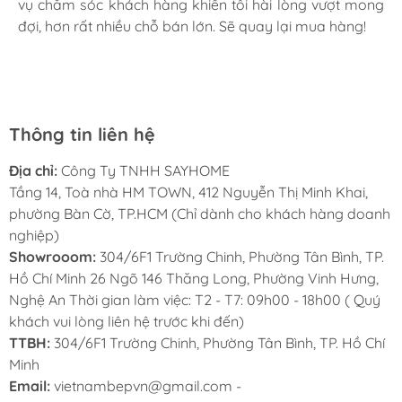
vụ chăm sóc khách hàng khiến tôi hài lòng vượt mong
HOTLINE TƯ VẤN 24/7:
0931 100 248
tình, chu đáo tại Sayhome. Mình đã mua 2 máy rửa bát
đợi, hơn rất nhiều chỗ bán lớn. Sẽ quay lại mua hàng!
cho mình và bố mẹ chồng,chất lượng ổn định. Ở đây có
rất nhiều mặt hàng phong phú, tha hồ lựa chọn. Chúc
Sayhome ngày càng phát triển.
Thông tin liên hệ
Địa chỉ:
Công Ty TNHH SAYHOME
Tầng 14, Toà nhà HM TOWN, 412 Nguyễn Thị Minh Khai,
phường Bàn Cờ, TP.HCM (Chỉ dành cho khách hàng doanh
nghiệp)
Showrooom:
304/6F1 Trường Chinh, Phường Tân Bình, TP.
Hồ Chí Minh 26 Ngõ 146 Thăng Long, Phường Vinh Hưng,
Nghệ An Thời gian làm việc: T2 - T7: 09h00 - 18h00 ( Quý
khách vui lòng liên hệ trước khi đến)
TTBH:
304/6F1 Trường Chinh, Phường Tân Bình, TP. Hồ Chí
Minh
Email:
vietnambepvn@gmail.com -