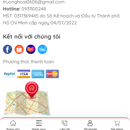
truonghoai0606@gmail.com
Hotline:
0931100248
MST: 0317369445 do Sở Kế hoạch và Đầu tư Thành phố
Hồ Chí Minh cấp ngày 04/07/2022
Kết nối với chúng tôi
Phương thức thanh toán
Showroom: 304/6F1 Trường Chinh, Phường
Trang chủ
Danh mục
Liên hệ
Tài khoản
Giỏ hàng