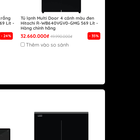
trắng
Tủ lạnh Multi Door 4 cánh màu đen
9 Lít -
Hitachi R-WB640VGV0-GMG 569 Lít -
Hàng chính hãng
32.660.000₫
- 24%
- 35%
49.990.000₫
Thêm vào so sánh