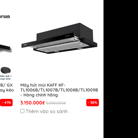
8B/ GX
Máy hút mùi KAFF KF-
ay kéo
TL1006B/TL1007B/TL1008B/TL1009B
- Hàng chính hãng
3.150.000₫
- 41%
- 38%
5.090.000₫
Thêm vào so sánh