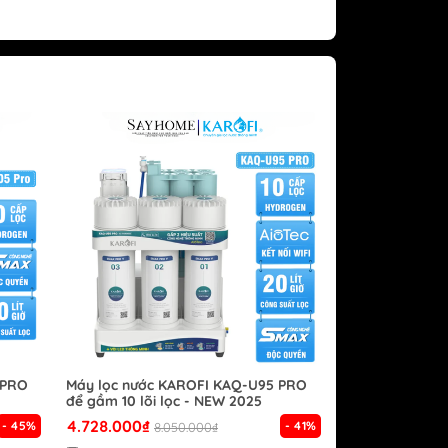
 PRO
Máy lọc nước KAROFI KAQ-U95 PRO
để gầm 10 lõi lọc - NEW 2025
4.728.000₫
- 45%
- 41%
8.050.000₫