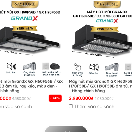
t mùi GrandX GX H60F56B / GX
Máy hút mùi GrandX GX H60F5
B âm tủ, ray kéo, màu đen -
H70F58B/ GX H90F58B âm tủ, r
hính hãng
- Hàng chính hãng
.000₫
2.980.000₫
- 40%
4.380.000₫
5.080.000₫
m vào so sánh
Thêm vào so sánh