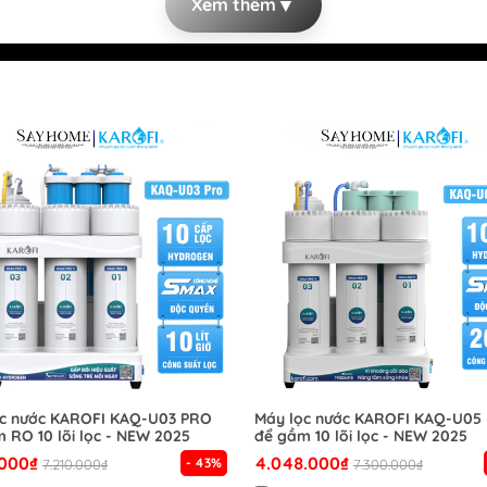
▼
Xem thêm
ọc nước KAROFI KAQ-U03 PRO
Máy lọc nước KAROFI KAQ-U05
 RO 10 lõi lọc - NEW 2025
để gầm 10 lõi lọc - NEW 2025
.000₫
4.048.000₫
- 43%
7.210.000₫
7.300.000₫