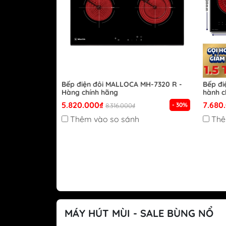
Bếp điện đôi MALLOCA MH-7320 R -
Bếp đi
Hàng chính hãng
hành c
5.820.000₫
7.680
- 30%
8.316.000₫
Thêm vào so sánh
Thê
MÁY HÚT MÙI - SALE BÙNG NỔ