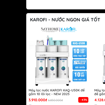
KAROFI - NƯỚC NGON GIÁ TỐT
Máy lọc nước KAROFI KAQ-U50K để
Máy l
gầm 10 lõi lọc - NEW 2025
để gầm
3.910.000₫
4.128
- 43%
6.850.000₫