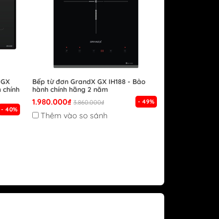
 GX
Bếp từ đơn GrandX GX IH188 - Bảo
 chính
hành chính hãng 2 năm
1.980.000₫
- 49%
3.860.000₫
- 40%
Thêm vào so sánh