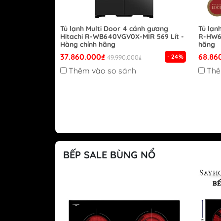
Tủ lạnh Multi Door 4 cánh gương
Tủ lạn
Hitachi R-WB640VGV0X-MIR 569 Lít -
R-HW62
Hàng chính hãng
hãng
37.860.000₫
68.86
- 24%
49.990.000₫
Thêm vào so sánh
Thê
BẾP SALE BÙNG NỔ