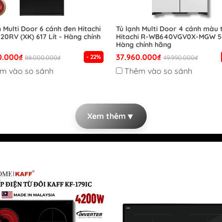
Phát
Tủ đông HOÀ PHÁT
h Multi Door 6 cánh đen Hitachi
Tủ lạnh Multi Door 4 cánh màu 
0RV (XK) 617 Lít - Hàng chính
Hitachi R-WB640VGV0X-MGW 56
Tủ lạnh HOÀ PHÁT
Hàng chính hãng
Máy giặt HOÀ PHÁT
0.000₫
37.960.000₫
- 22%
88.000.000₫
49.990.000₫
Đồ gia dụng HOÀ PHÁT
m vào so sánh
Thêm vào so sánh
▼
Xem thêm