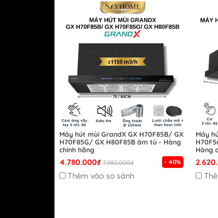
Máy hút mùi GrandX GX H70F85B/ GX
Máy hú
H70F85G/ GX H80F85B âm tủ - Hàng
H70F56
chính hãng
Hàng c
4.780.000₫
2.620
- 40%
7.980.000₫
Thêm vào so sánh
Thê