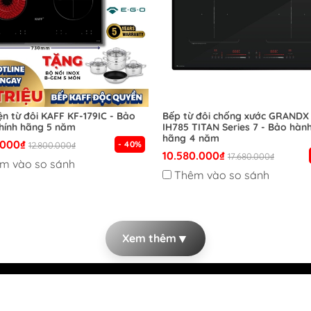
ện từ đôi KAFF KF-179IC - Bảo
Bếp từ đôi chống xước GRANDX
hính hãng 5 năm
IH785 TITAN Series 7 - Bảo hành
hãng 4 năm
.000₫
- 40%
12.800.000₫
10.580.000₫
17.680.000₫
m vào so sánh
Thêm vào so sánh
▼
Xem thêm