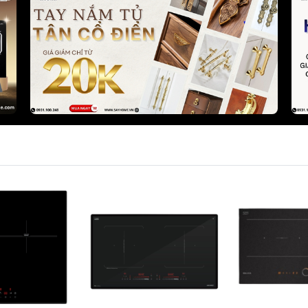
Phụ kiện tủ bếp 
Phụ kiện tủ đồ 
Phụ kiện tủ quầ
Bếp điện từ KOCHER
Bếp điện từ SAK
Bếp từ đơn công nghiệp
Máy hút mùi SA
KOCHER
Bếp ga SAKURA
Máy hút mùi KOCHER
Chậu rửa chén b
Máy rửa chén bát KOCHER
Máy rửa chén S
Lò nướng KOCHER
Lò nướng và lò vi
Gia dụng KOCHER
SAKURA
Tủ rượu KOCHER
Thiết bị lọc nướ
Chậu rửa chén KOCHER
Vòi rửa chén KOCHER