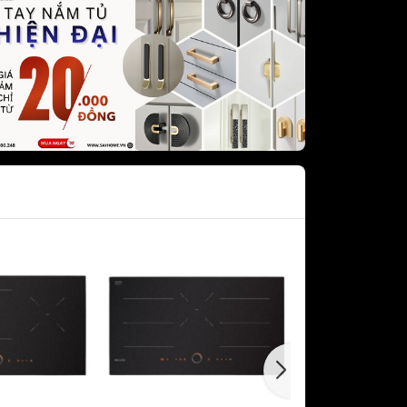
dưới GRANDX
khô GRANDX
n áo GRANDX
URA
Vòi rửa chén bát NOBILI -
NOBINOX
KURA
Chậu rửa chén bát NOBILI -
NOBINOX
át SAKURA
AKURA
 sóng
c SAKURA