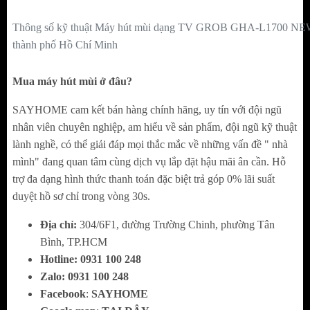
phẩm tươi sống như cá tôm, thịt gà, thịt lợn,..
Thông số kỹ thuật Máy hút mùi dạng TV GROB GHA-L1700 NE
trong quá trình chế biến.
thành phố Hồ Chí Minh
Lọc dầu mỡ, ngăn không cho dầu mỡ bắn lên
Mua máy hút mùi ở đâu?
trần nhà nhờ tầm lọc kim loại.
SAYHOME cam kết bán hàng chính hãng, uy tín với đội ngũ
Khử mùi hôi của dầu mỡ trong quá trình đun
nhân viên chuyên nghiệp, am hiểu về sản phẩm, đội ngũ kỹ thuật
nấu, trả lại không gian nhà bếp trong lành,
lành nghề, có thể giải đáp mọi thắc mắc về những vấn đề " nhà
mình" đang quan tâm cùng dịch vụ lắp đặt hậu mãi ân cần. Hỗ
thoáng mát.
trợ đa dạng hình thức thanh toán đặc biệt trả góp 0% lãi suất
Lọc các chất thải, khí thải độc hại như CO,
duyệt hồ sơ chỉ trong vòng 30s.
CO2,... trong quá trình đun nấu, bảo vệ sức
Địa chỉ:
304/6F1, đường Trường Chinh, phường Tân
khỏe cho cả gia đình.
Bình, TP.HCM
Hotline:
0
931 100 248
Hút hơi nóng khi đun nấu thức ăn ở nhiệt lửa
Zalo:
0
931 100 248
lớn.
Facebook
:
SAYHOME