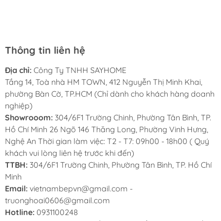
rất nhiều mặt hàng phong phú, tha hồ lựa chọn. Chúc
viên tiếp đãi và tư vấn nhiệt tình
Sayhome ngày càng phát triển.
Cam kết các sản phẩm đều đạt chuẩn Châu
Âu với mức giá cạnh tranh trên thị trường
Thông tin liên hệ
Chính sách bảo hành sản phẩm dài hạn lên
đến 24 tháng, thủ tục giải quyết nhanh chóng
Địa chỉ:
Công Ty TNHH SAYHOME
Tầng 14, Toà nhà HM TOWN, 412 Nguyễn Thị Minh Khai,
CHÍNH SÁCH BẢO HÀNH
phường Bàn Cờ, TP.HCM (Chỉ dành cho khách hàng doanh
nghiệp)
Showrooom:
304/6F1 Trường Chinh, Phường Tân Bình, TP.
Hồ Chí Minh 26 Ngõ 146 Thăng Long, Phường Vinh Hưng,
Nghệ An Thời gian làm việc: T2 - T7: 09h00 - 18h00 ( Quý
khách vui lòng liên hệ trước khi đến)
TTBH:
304/6F1 Trường Chinh, Phường Tân Bình, TP. Hồ Chí
Minh
Email:
vietnambepvn@gmail.com -
truonghoai0606@gmail.com
Hotline:
0931100248