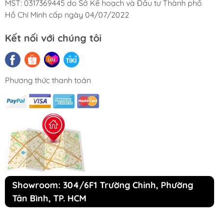
MST: 0317369445 do Sở Kế hoạch và Đầu tư Thành phố
Hồ Chí Minh cấp ngày 04/07/2022
Kết nối với chúng tôi
Phương thức thanh toán
MUA MÁY HÚT MÙI CHÍNH HÃNG - GIÁ
Showroom: 304/6F1 Trường Chinh, Phường
TỐT Ở ĐÂU?
Tân Bình, TP. HCM