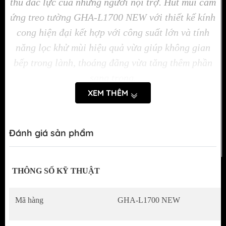
thủ đắc lực của những người nội trợ. Hút mùi cảm
ứng treo tường GHA-L1700 NEW với thiết kế kính
cong hiện đại kết hợp với công suất lớn và tính
năng lọc khử mùi hiệu quả vừa giúp không gian
bếp trong lành, thoáng đãng vừa tăng thêm phần
sang trọng.
XEM THÊM
Những tính năng của hút mùi cảm ứng
Bảng điều khiển cảm ứng hiện đại với động
Đánh giá sản phẩm
cơ 3 tốc độ hút và công suất lên tới
1000m3/h.
THÔNG SỐ KỸ THUẬT
Có bộ lọc khử mùi bằng than hoạt tính mang
lại hiệu quả cao trong việc khử mùi hôi khó
Mã hàng
GHA-L1700 NEW
chịu, mùi dầu mỡ trong gian bếp.