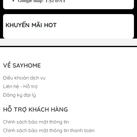
Google map
:
TẠI ĐÂY
Là một vật dụng đồ dùng trang trí, giúp
không gian nhà bếp trở nên hiện đại và sang
trọng hơn.
KHUYẾN MÃI HOT
Nhược điểm
Hiệu suất hút mùi: thiết bị thường xuyên hút
khói bếp, dầu mỡ. Vì vậy, nếu không được
VỀ SAYHOME
bảo dưỡng đúng cách máy sẽ giảm hiệu suất
Điều khoản dịch vụ
theo thời gian.
Liên hệ - Hỗ trợ
Bỏ hẳn một khoang tủ bếp nếu làm tủ.
Đăng ký đại lý
Máy hút mùi cảm ứng mở thường cao hơn so
HỖ TRỢ KHÁCH HÀNG
với các phân khúc khác như máy hút mùi
Chính sách bảo mật thông tin
kính cong, máy hút mùi kiểu dáng cổ điển,
Chính sách bảo mật thông tin thanh toán
máy hút mùi âm tủ.