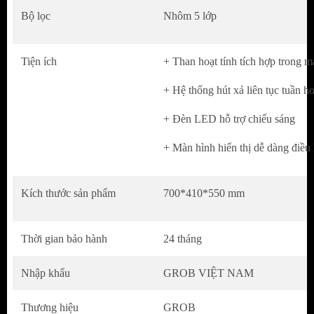
cấp chống gỉ, chống oxy hóa giúp bảo vệ
Bộ lọc
Nhôm 5 lớp
động cơ bên trong được hoạt động ổn định.
Tiện ích
+ Than hoạt tính tích hợp trong m
Có chức năng cảm ứng khói và nhiệt hiện đại
để tự động điều chỉnh hoạt động máy theo
+ Hệ thống hút xả liên tục tuần h
nhu cầu.
+ Đèn LED hỗ trợ chiếu sáng
Chức năng đóng mở tự động của kính trước,
+ Màn hình hiển thị dễ dàng điều
mang lại tính tiện ích và hiện đại.
Ưu và nhược điểm của hút mùi kính cong
Kích thước sản phẩm
700*410*550 mm
Ưu điểm
Thời gian bảo hành
24 tháng
Được thiết kế kính vát cong dạng Tivi, tạo
Nhập khẩu
GROB VIỆT NAM
điểm nhấn và sự sang trọng cho căn bếp.
Thương hiệu
GROB
Hút sạch khói, lọc và khử mùi tanh của thực