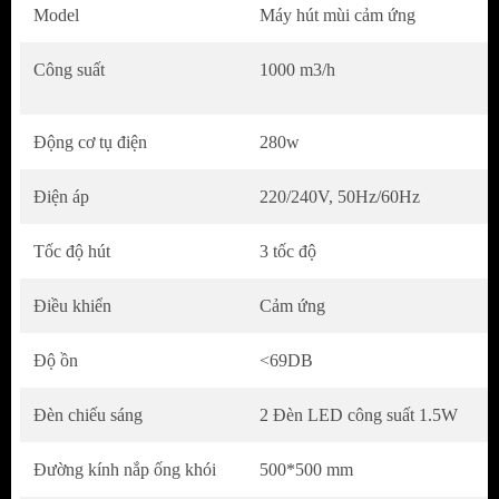
Sử dụng đèn LED chiếu sáng nhằm mang đến
Model
Máy hút mùi cảm ứng
vùng ánh sáng nhẹ nhàng, không gây chói
Công suất
1000 m3/h
mắt trong quá trình nấu nướng.
Được thiết kế với mạng bộ lọc nhôm giúp
Động cơ tụ điện
280w
ngăn chặn dầu mỡ, cặn bẩn trong quá trình
hút mùi. Ngoài ra các tấm lưới lọc có thể
Điện áp
220/240V, 50Hz/60Hz
tháo mở giúp dễ dàng vệ sinh.
Tốc độ hút
3 tốc độ
Độ ồn ở mức thấp dưới 58Db, không gây khó
Điều khiển
Cảm ứng
chịu đến người sử dụng.
Độ ồn
<69DB
Được thiết kế với 2 kích thước 700mm và
900mm phù hợp nhiều không gian bếp khác
Đèn chiếu sáng
2 Đèn LED công suất 1.5W
nhau.
Đường kính nắp ống khói
500*500 mm
Phần thân được làm bằng chất liệu inox cao