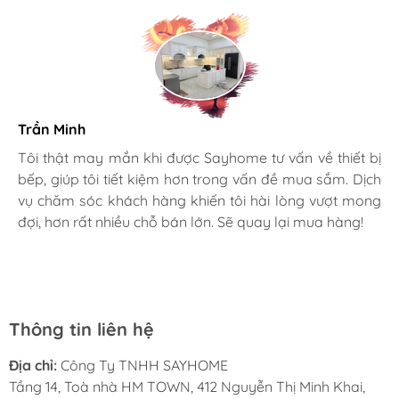
Trần Minh
Gia đình bác sĩ X.A
Tôi thật may mắn khi được Sayhome tư vấn về thiết bị
bếp, giúp tôi tiết kiệm hơn trong vấn đề mua sắm. Dịch
Mình rất mê cách nhân viên tư vấn, chăm sóc khách tận
vụ chăm sóc khách hàng khiến tôi hài lòng vượt mong
tình, chu đáo tại Sayhome. Mình đã mua 2 máy rửa bát
đợi, hơn rất nhiều chỗ bán lớn. Sẽ quay lại mua hàng!
cho mình và bố mẹ chồng,chất lượng ổn định. Ở đây có
rất nhiều mặt hàng phong phú, tha hồ lựa chọn. Chúc
Sayhome ngày càng phát triển.
MUA MÁY HÚT MÙI CHÍNH HÃNG Ở ĐÂU?
Thông tin liên hệ
Địa chỉ:
Công Ty TNHH SAYHOME
Mua máy hút mùi chính hãng ở đâu luôn là câu
Tầng 14, Toà nhà HM TOWN, 412 Nguyễn Thị Minh Khai,
hỏi mà người tiêu dùng thắc mắc khi có ý định