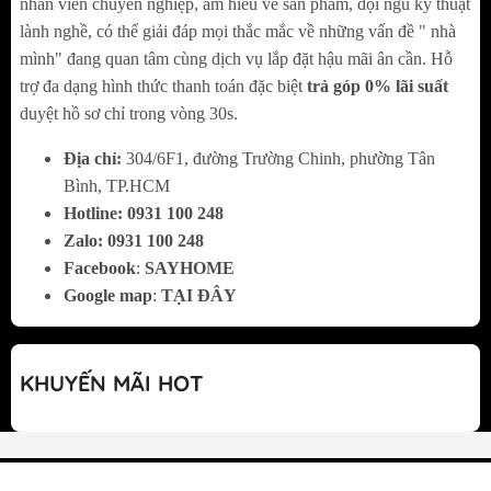
nhân viên chuyên nghiệp, am hiểu về sản phẩm, đội ngũ kỹ thuật
- Kích cỡ: 700/900mm
lành nghề, có thể giải đáp mọi thắc mắc về những vấn đề " nhà
- Ống thoát:150
mình" đang quan tâm cùng dịch vụ lắp đặt hậu mãi ân cần. Hỗ
- Công suất motor: 195W
trợ đa dạng hình thức thanh toán đặc biệt
trả góp 0% lãi suất
- Công suất hút: 1400m3/h
duyệt hồ sơ chỉ trong vòng 30s.
- Độ ồn: 46dbA(Công nghệ Ultra swing siêu
Địa chỉ:
304/6F1, đường Trường Chinh, phường Tân
êm)
Bình, TP.HCM
Hotline:
0
931 100 248
Zalo:
0
931 100 248
Facebook
:
SAYHOME
Google map
:
TẠI ĐÂY
KHUYẾN MÃI HOT