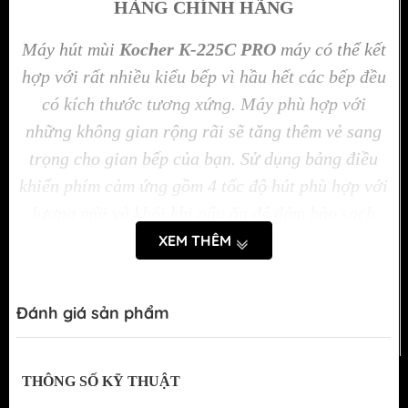
HÀNG CHÍNH HÃNG
Máy hút mùi
Kocher K-225C PRO
máy có thể kết
hợp với rất nhiều kiểu bếp vì hầu hết các bếp đều
có kích thước tương xứng. Máy phù hợp với
những không gian rộng rãi sẽ tăng thêm vẻ sang
trọng cho gian bếp của bạn. Sử dụng bảng điều
khiển phím cảm ứng gồm 4 tốc độ hút phù hợp với
lượng mùi và khói khi nấu ăn để đảm bảo sạch
mùi cho không gian bếp nhà bạn.
XEM THÊM
Đánh giá sản phẩm
THÔNG SỐ KỸ THUẬT