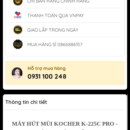
CHỈ BÁN HÀNG CHÍNH HÃNG
THANH TOÁN QUA VNPAY
GIAO LẮP TRONG NGÀY
MUA HÀNG SỈ 0866886157
Hỗ trợ mua hàng
0931 100 248
Thông tin chi tiết
MÁY HÚT MÙI KOCHER K-225C PRO -