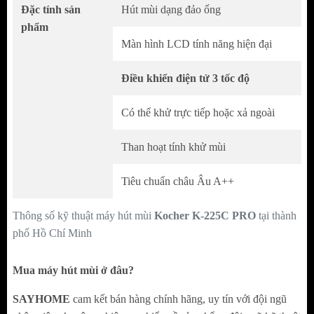
Màn hình LCD tính năng hiện đại
Đặc tính sản
Hút mùi dạng đảo ống
Lưới lọc inox+ than hoạt tính
phẩm
Màn hình LCD tính năng hiện đại
Đèn chiếu sáng LED 4*1.5W
Lưới lọc 1*5 lớp lọc inox
Điều khiển điện tử 3 tốc độ
Than hoạt tính khử mùi
Motor bền bỉ vận hành siêu êm ái
Có thể khử trực tiếp hoặc xả ngoài
Công suất hút tiêu chuẩn Châu Âu A++
Than hoạt tính khử mùi
TÍNH NĂNG SẢN PHẨM
Tiêu chuẩn châu Âu A++
Hút 3 cấp độ linh hoạt
Có thể khử trực tiếp hoặc xả ngoài
Thông số kỹ thuật máy hút mùi
Kocher K-225C PRO
tại thành
phố Hồ Chí Minh
Hẹn giờ Linh hoạt
Thiết kế Decor lắp áp tường
Mua máy hút mùi ở đâu?
THÔNG SỐ KỸ THUẬT
SAYHOME
cam kết bán hàng chính hãng, uy tín với đội ngũ