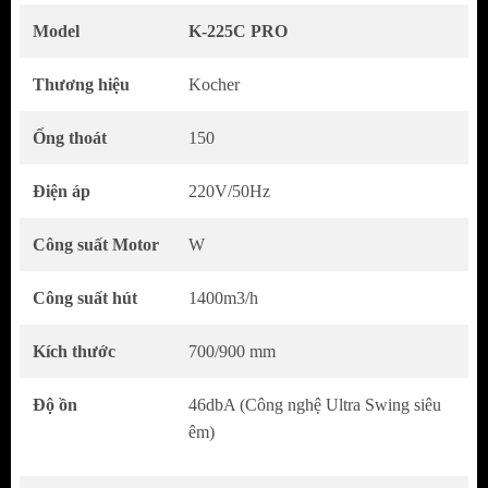
Model
K-225C PRO
Thương hiệu
Kocher
Ống thoát
150
Điện áp
220V/50Hz
Công suất Motor
W
Công suất hút
1400m3/h
ĐẶC TÍNH SẢN PHẨM
Kích thước
700/900 mm
Hút mùi kiểu dáng chữ T
Chất liệu kính, inox cao cấp
Độ ồn
46dbA (Công nghệ Ultra Swing siêu
Mặt kính cường lực sang trọng
êm)
Điều khiển cảm ứng 3 cấp độ