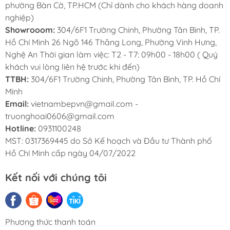
phường Bàn Cờ, TP.HCM (Chỉ dành cho khách hàng doanh
mua một chiếc máy hút mùi chất lượng chính
nghiệp)
hãng
Kocher
. Hiện nay
SAYHOME
- đại
Showrooom:
304/6F1 Trường Chinh, Phường Tân Bình, TP.
Hồ Chí Minh 26 Ngõ 146 Thăng Long, Phường Vinh Hưng,
diện phân phối
Kocher
uy tín với đội ngũ nhân
Nghệ An Thời gian làm việc: T2 - T7: 09h00 - 18h00 ( Quý
viên chuyên nghiệp, am hiểu về sản phẩm, đội ngũ
khách vui lòng liên hệ trước khi đến)
kỹ thuật lành nghề, có thể giải đáp mọi thắc mắc
TTBH:
304/6F1 Trường Chinh, Phường Tân Bình, TP. Hồ Chí
về những vấn đề " nhà mình" đang quan tâm
Minh
Email:
vietnambepvn@gmail.com -
cùng dịch vụ lắp đặt hậu mãi ân cần!
truonghoai0606@gmail.com
Hotline:
0931100248
HOTLINE TƯ VẤN 24/7:
0931 100 248
MST: 0317369445 do Sở Kế hoạch và Đầu tư Thành phố
Hồ Chí Minh cấp ngày 04/07/2022
Kết nối với chúng tôi
Phương thức thanh toán