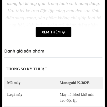
mang lại không gian trong lành và thoáng đãng.
Với thiết kế treo độc lập cùng màu đen sơn tĩnh
điện sang trọng, sản phẩm không chỉ giúp loại bỏ
mùi hôi, khói bụi mà còn trở thành điểm nhấn
thẩm mỹ cho căn bếp của bạn.
XEM THÊM
Đánh giá sản phẩm
THÔNG SỐ KỸ THUẬT
Mã máy
Monogold K-382B
Loại máy
Máy hút khói khử mùi –
treo độc lập