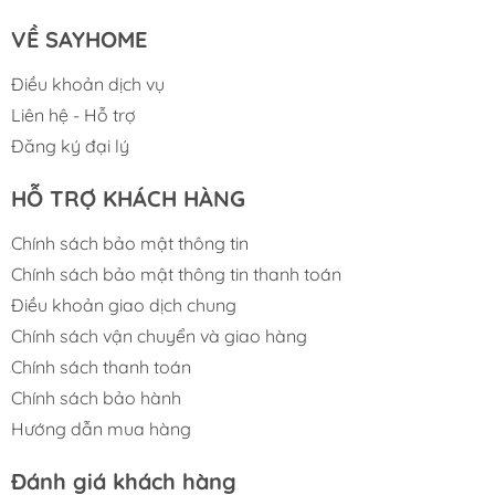
than hoạt tính, giúp lọc sạch mùi, khói và dầu
mỡ một cách hiệu quả.
VỀ SAYHOME
Có thể sử dụng kết hợp với ống thoát
Điều khoản dịch vụ
Ø150mm để tăng cường khả năng dẫn khí.
Liên hệ - Hỗ trợ
Độ ồn vận hành chỉ 69 dB, êm ái và không
Đăng ký đại lý
gây ảnh hưởng đến sinh hoạt.
HỖ TRỢ KHÁCH HÀNG
Đèn LED 1 x 8W tích hợp cung cấp ánh sáng
dịu, hỗ trợ nấu nướng ngay cả trong điều kiện
Chính sách bảo mật thông tin
thiếu sáng.
Chính sách bảo mật thông tin thanh toán
Điều khoản giao dịch chung
Chính sách vận chuyển và giao hàng
Chính sách thanh toán
Chính sách bảo hành
Hướng dẫn mua hàng
Đánh giá khách hàng