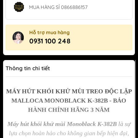
MUA HÀNG SỈ 0866886157
Hỗ trợ mua hàng
0931 100 248
Thông tin chi tiết
MÁY HÚT KHÓI KHỬ MÙI TREO ĐỘC LẬP
MALLOCA MONOBLACK K-382B - BẢO
HÀNH CHÍNH HÃNG 3 NĂM
Máy hút khói khử mùi Monoblack K-382B
là sự
lựa chọn hoàn hảo cho không gian bếp hiện đại,