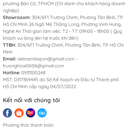
phường Bàn Cờ, TP.HCM (Chỉ dành cho khách hàng doanh
bằng remote, giúp bạn dễ dàng thao tác mà
nghiệp)
không cần chạm tay trực tiếp.
Showrooom:
304/6F1 Trường Chinh, Phường Tân Bình, TP.
Hiệu suất hút mạnh mẽ: Với công suất hút
Hồ Chí Minh 26 Ngõ 146 Thăng Long, Phường Vinh Hưng,
lên tới 670 m³/h, máy dễ dàng loại bỏ khói,
Nghệ An Thời gian làm việc: T2 - T7: 09h00 - 18h00 ( Quý
khách vui lòng liên hệ trước khi đến)
mùi dầu mỡ và mang lại không khí trong
TTBH:
304/6F1 Trường Chinh, Phường Tân Bình, TP. Hồ Chí
lành cho không gian bếp.
Minh
Tiết kiệm năng lượng: Đèn LED 8W cung
Email:
vietnambepvn@gmail.com -
cấp ánh sáng dịu nhẹ, tiết kiệm điện năng
truonghoai0606@gmail.com
Hotline:
0931100248
nhưng vẫn đủ chiếu sáng khu vực nấu nướng.
MST: 0317369445 do Sở Kế hoạch và Đầu tư Thành phố
Sản xuất tại Ba Lan: Đảm bảo chất lượng và
Hồ Chí Minh cấp ngày 04/07/2022
độ bền theo tiêu chuẩn châu Âu.
Kết nối với chúng tôi
Phương thức thanh toán