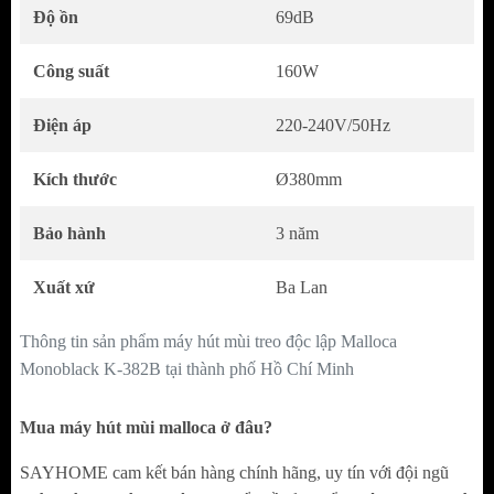
Hiệu suất hút cao – Vận hành linh hoạt với 4
Độ ồn
69dB
tốc độ
Công suất
160W
Sản phẩm được trang bị động cơ công suất
160W, cho hiệu suất hút lên đến 670 m³/h,
Điện áp
220-240V/50Hz
đáp ứng tốt nhu cầu sử dụng trong các căn
Kích thước
Ø380mm
bếp gia đình.
Hệ thống điều khiển 4 tốc độ cho phép người
Bảo hành
3 năm
dùng dễ dàng điều chỉnh theo từng chế độ
Xuất xứ
Ba Lan
nấu.
Đặc biệt, máy hỗ trợ điều khiển bằng cử chỉ
Thông tin sản phẩm máy hút mùi treo độc lập Malloca
thông minh và remote từ xa, tăng tính tiện lợi
Monoblack K-382B tại thành phố Hồ Chí Minh
trong quá trình sử dụng.
Mua máy hút mùi malloca ở đâu?
SAYHOME cam kết bán hàng chính hãng, uy tín với đội ngũ