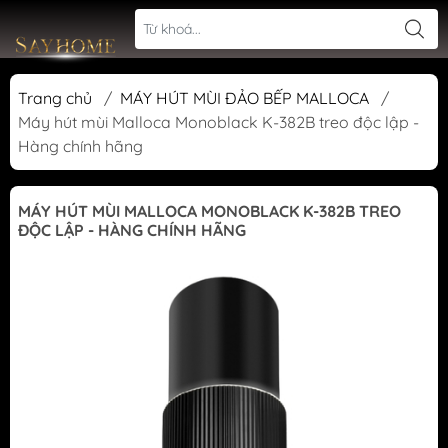
Trang chủ
/
MÁY HÚT MÙI ĐẢO BẾP MALLOCA
/
Máy hút mùi Malloca Monoblack K-382B treo độc lập -
Hàng chính hãng
MÁY HÚT MÙI MALLOCA MONOBLACK K-382B TREO
ĐỘC LẬP - HÀNG CHÍNH HÃNG