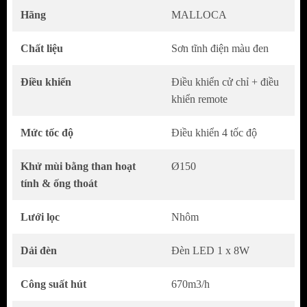
Hãng
MALLOCA
Chất liệu
Sơn tĩnh điện màu đen
Điều khiển
Điều khiển cử chỉ + điều
khiển remote
Thiết kế sang trọng – Phù hợp với mọi không
Mức tốc độ
Điều khiển 4 tốc độ
gian bếp
Monoblack K-382B
nổi bật với thiết kế hình
Khử mùi bằng than hoạt
Ø150
trụ tròn Ø380mm, lớp sơn tĩnh điện màu
tính & ống thoát
đen mạnh mẽ và sang trọng, dễ dàng kết hợp
Lưới lọc
Nhôm
với các phong cách nội thất hiện đại.
Dạng treo trần độc lập giúp tối ưu không gian
Dải đèn
Đèn LED 1 x 8W
bếp, đặc biệt thích hợp với bếp đảo hoặc căn
bếp phong cách châu Âu tối giản.
Công suất hút
670m3/h