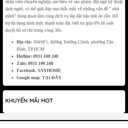
nhân viên chuyên nghiệp, am hiểu về sản phẩm, đội ngũ kỹ thuật
lành nghề, có thể giải đáp mọi thắc mắc về những vấn đề " nhà
mình" đang quan tâm cùng dịch vụ lắp đặt hậu mãi ân cần. Hỗ
trợ đa dạng hình thức thanh toán đặc biệt trả góp 0% lãi suất
duyệt hồ sơ chỉ trong vòng 30s.
Địa chỉ:
304/6F1, đường Trường Chinh, phường Tân
Bình, TP.HCM
Hotline:
0
931 100 248
Zalo:
0
931 100 248
Facebook
:
SAYHOME
Google map
:
TẠI ĐÂY
KHUYẾN MÃI HOT
Khử mùi hiệu quả – Độ ồn thấp
Máy sử dụng hệ thống lưới lọc nhôm kết hợp