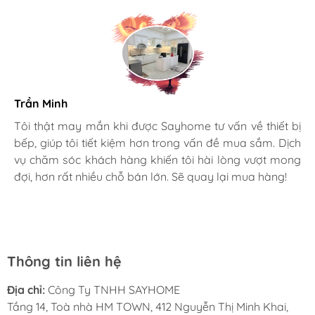
Trần Minh
Gia đình bác sĩ X.A
Tôi thật may mắn khi được Sayhome tư vấn về thiết bị
bếp, giúp tôi tiết kiệm hơn trong vấn đề mua sắm. Dịch
Mình rất mê cách nhân viên tư vấn, chăm sóc khách tận
vụ chăm sóc khách hàng khiến tôi hài lòng vượt mong
tình, chu đáo tại Sayhome. Mình đã mua 2 máy rửa bát
đợi, hơn rất nhiều chỗ bán lớn. Sẽ quay lại mua hàng!
cho mình và bố mẹ chồng,chất lượng ổn định. Ở đây có
Đặc điểm nổi bật:
rất nhiều mặt hàng phong phú, tha hồ lựa chọn. Chúc
Sayhome ngày càng phát triển.
Chất liệu sơn tĩnh điện màu đen: Mang lại vẻ
ngoài bền bỉ, chống trầy xước và dễ dàng vệ
Thông tin liên hệ
sinh.
Công nghệ điều khiển thông minh: Hỗ
Địa chỉ:
Công Ty TNHH SAYHOME
trợ điều khiển cử chỉ và điều khiển từ xa
Tầng 14, Toà nhà HM TOWN, 412 Nguyễn Thị Minh Khai,