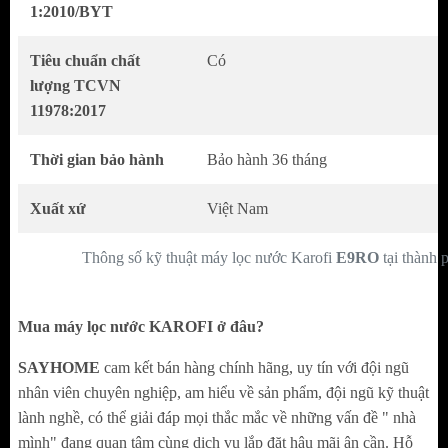
1:2010/BYT
ion kim loại nặng và các tạp chất khác cho nguồn
nước tinh khiết, chuẩn Quốc gia nước uống trực
Tiêu chuẩn chất
Có
tiếp.
lượng TCVN
11978:2017
Màng lọc RO 100GPD nguyên khối nhập
khẩu Hàn Quốc, công suất lọc 20l/h, khả
Thời gian bảo hành
Bảo hành 36 tháng
năng thu hồi nước tinh khiết đạt tới 60% giúp
Xuất xứ
Việt Nam
tiết kiệm nước thải, tăng độ bền của máy và
linh kiện.
Thông số kỹ thuật máy lọc nước
Karofi
E9RO
tại thành
Các lõi lọc chức năng bổ sung khoáng chất
cần thiết, tạo vị ngon ngọt tự nhiên, hoạt hóa
Mua máy lọc nước
KAROFI
ở đâu?
tăng khả năng hấp thụ nước vào máu.
Lõi Nano Silver diệt khuẩn, ngăn ngừa tái
SAYHOME
cam kết bán hàng chính hãng, uy tín với đội ngũ
nhiễm khuẩn, cho nguồn nước đầu ra đạt
nhân viên chuyên nghiệp, am hiểu về sản phẩm, đội ngũ kỹ thuật
lành nghề, có thể giải đáp mọi thắc mắc về những vấn đề " nhà
chuẩn, bảo đảm sức khỏe.
mình" đang quan tâm cùng dịch vụ lắp đặt hậu mãi ân cần. Hỗ