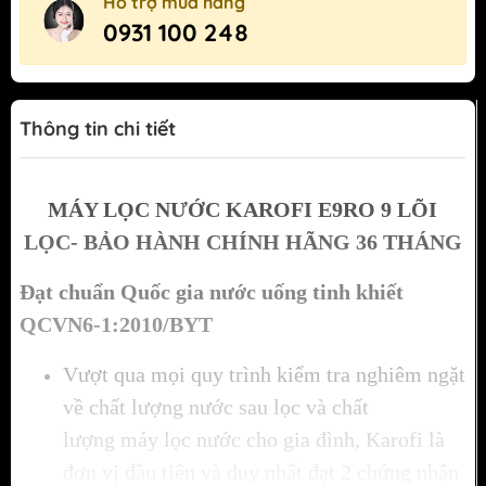
Hỗ trợ mua hàng
0931 100 248
Thông tin chi tiết
MÁY LỌC NƯỚC KAROFI
E9RO 9
LÕI
LỌC
-
BẢO HÀNH CHÍNH HÃNG 36 THÁNG
Đạt chuẩn Quốc gia nước uống tinh khiết
QCVN6-1:2010/BYT
Vượt qua mọi quy trình kiểm tra nghiêm ngặt
về chất lượng nước sau lọc và chất
lượng máy lọc nước cho gia đình, Karofi là
đơn vị đầu tiên và duy nhất đạt 2 chứng nhận