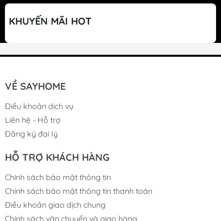
HỆ THỐNG LINH KIỆN ĐIỆN TÁCH
BIỆT:
Giảm thiểu tuyệt đối rủi ro về sự cố
KHUYẾN MÃI HOT
về điện-nước trong quá trình sử dụng.
THIẾT KẾ MỎNG TINH TẾ:
Chiều rộng
29cm. Vỏ nhựa ABS siêu bền, mặt kính
cường lực sáng bóng giúp tăng cường độ bền
VỀ SAYHOME
và sang trọng.
Điều khoản dịch vụ
TIẾT KIỆM CHI PHÍ:
Tiết kiệm chi phí
Liên hệ - Hỗ trợ
Đăng ký đại lý
thay lõi lọc, linh phụ kiện và tiết kiệm điện
năng cho gia đình.
HỖ TRỢ KHÁCH HÀNG
Tem xác thực chính hãng
Chính sách bảo mật thông tin
Chính sách bảo mật thông tin thanh toán
Không chỉ được trang bị hệ thống 9 lõi lọc
Điều khoản giao dịch chung
mạnh mẽ, công nghệ lọc thông minh, máy lọc
Chính sách vận chuyển và giao hàng