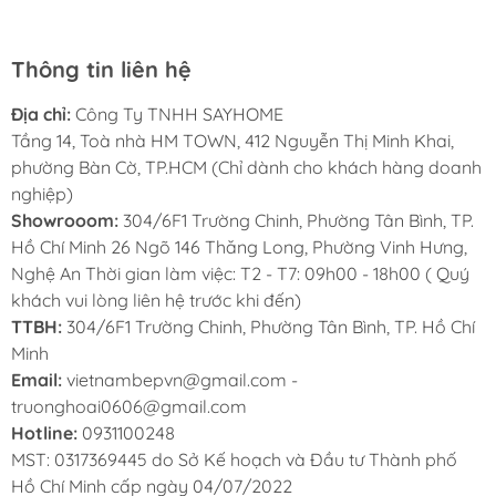
Thông tin liên hệ
Địa chỉ:
Công Ty TNHH SAYHOME
Tầng 14, Toà nhà HM TOWN, 412 Nguyễn Thị Minh Khai,
phường Bàn Cờ, TP.HCM (Chỉ dành cho khách hàng doanh
nghiệp)
Chính sách bảo hành
Showrooom:
304/6F1 Trường Chinh, Phường Tân Bình, TP.
Hồ Chí Minh 26 Ngõ 146 Thăng Long, Phường Vinh Hưng,
Bảo hành 36 tháng với linh kiện điện. Xem
Nghệ An Thời gian làm việc: T2 - T7: 09h00 - 18h00 ( Quý
chính sách bảo hành
tại đây
.
khách vui lòng liên hệ trước khi đến)
TTBH:
304/6F1 Trường Chinh, Phường Tân Bình, TP. Hồ Chí
Dịch vụ chăm sóc khách hàng nhanh chóng,
Minh
kịp thời 24/7.
Email:
vietnambepvn@gmail.com -
truonghoai0606@gmail.com
CHÍNH SÁCH BẢO HÀNH
Hotline:
0931100248
MST: 0317369445 do Sở Kế hoạch và Đầu tư Thành phố
Hồ Chí Minh cấp ngày 04/07/2022