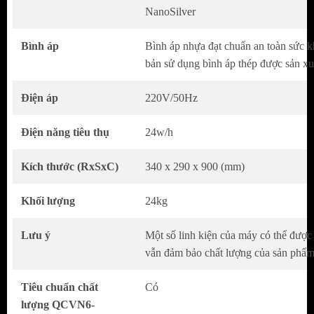
khuẩn kị khí khử sulfit, đảm bảo an toàn
NanoSilver
tuyệt đối cho sức khỏe người dùng khi uống
trực tiếp.
Bình áp
Bình áp nhựa đạt chuẩn an toàn sức 
bản sử dụng bình áp thép được sản xu
Điện áp
220V/50Hz
Điện năng tiêu thụ
24w/h
Kích thước (RxSxC)
340 x 290 x 900 (mm)
Khối lượng
24kg
Lưu ý
Một số linh kiện của máy có thể được 
Hệ thống 9 lõi lọc mạnh mẽ
vẫn đảm bảo chất lượng của sản phẩ
Hệ thống 9 lõi lọc mạnh mẽ của máy lọc nước
Tiêu chuẩn chất
Có
E9RO giúp loại bỏ hầu hết clo, dầu, vi khuẩn, các
lượng QCVN6-