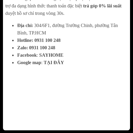
trợ đa dạng hình thức thanh toán đặc biệt
trả góp 0% lãi suất
duyệt hồ sơ chỉ trong vòng 30s.
Địa chỉ:
304/6F1, đường Trường Chinh, phường Tân
Bình, TP.HCM
Hotline:
0
931 100 248
Zalo:
0
931 100 248
Facebook
:
SAYHOME
Google map
:
TẠI ĐÂY
Thiết kế tiện lợi an toàn
BỘ ĐIỀU KHIỂN VAN ÁP THẤP:
Giúp dễ
dàng điểu chỉnh cho máy hoạt động trong
trường hợp nước cấp đầu vào yếu hoặc không
ổn định.