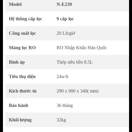
Model
N-E239
Hệ thông cấp lọc
9 cấp lọc
Công suất lọc
20 Lít/giờ
Màng lọc RO
RO Nhập Khẩu Hàn Quốc
Thiết kế nhỏ gọn sang trọng
Bình áp
Thép siêu bền 8.5L
N-e239
đã được thay đổi so với các dòng
Tiêu thụ điện
24w/h
máy lọc nước cũ, Karofi đã tích hợp tất cả
các thiết bị vào bên trong một chiếc hộp rất
Kích thước tủ
290 x 900 x 340( mm)
là nhỏ gọn. Vòi nước được gắn ở phía trên.
Với kích thước nhỏ gọn, bề ngang chỉ 29cm,
Bảo hành
36 tháng
kiểu dáng và màu sắc sang trọng… thích hợp
Khối lượng
32kg
với mọi nội thất gia đình. Bạn dễ dàng chọn
chỗ đặt/để máy lọc nước và đóng góp một