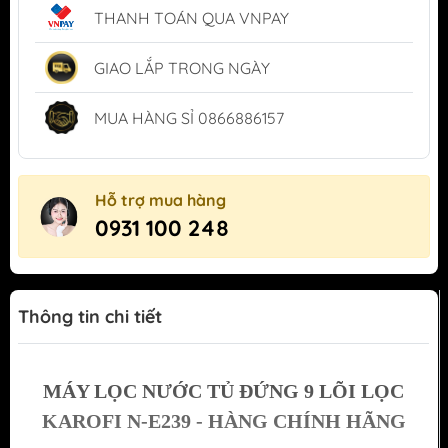
THANH TOÁN QUA VNPAY
GIAO LẮP TRONG NGÀY
MUA HÀNG SỈ 0866886157
Hỗ trợ mua hàng
0931 100 248
Thông tin chi tiết
MÁY LỌC NƯỚC TỦ ĐỨNG 9 LÕI LỌC
KAROFI N-E239 - HÀNG CHÍNH HÃNG