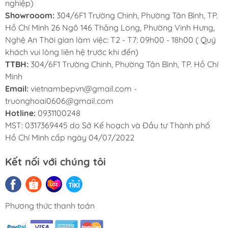
nghiệp)
Màng RO 100GPD thay nhanh MỸ.
Showrooom:
304/6F1 Trường Chinh, Phường Tân Bình, TP.
Điện áp 220V - 50Hz
Hồ Chí Minh 26 Ngõ 146 Thăng Long, Phường Vinh Hưng,
Kích thước có tủ (RxSxC) 290 x 340 x 900
Nghệ An Thời gian làm việc: T2 - T7: 09h00 - 18h00 ( Quý
mm
khách vui lòng liên hệ trước khi đến)
TTBH:
304/6F1 Trường Chinh, Phường Tân Bình, TP. Hồ Chí
CHÍNH SÁCH BẢO HÀNH
Minh
Email:
vietnambepvn@gmail.com -
truonghoai0606@gmail.com
Hotline:
0931100248
MST: 0317369445 do Sở Kế hoạch và Đầu tư Thành phố
Hồ Chí Minh cấp ngày 04/07/2022
Kết nối với chúng tôi
Phương thức thanh toán