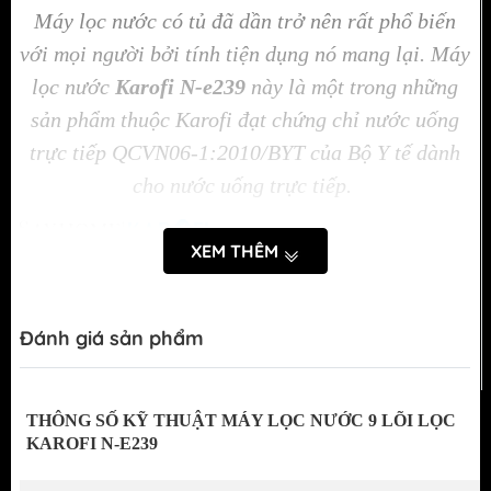
Máy lọc nước có tủ đã dần trở nên rất phổ biến
với mọi người bởi tính tiện dụng nó mang lại. Máy
lọc nước
Karofi N-e239
này là một trong những
sản phẩm thuộc Karofi đạt chứng chỉ nước uống
trực tiếp QCVN06-1:2010/BYT của Bộ Y tế dành
cho nước uống trực tiếp.
XEM THÊM
Đánh giá sản phẩm
THÔNG SỐ KỸ THUẬT MÁY LỌC NƯỚC 9 LÕI LỌC
KAROFI N-E239