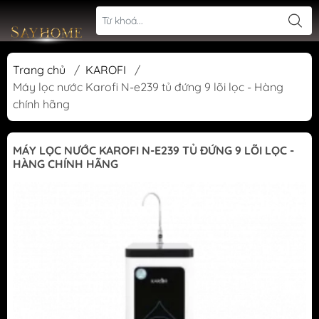
Trang chủ
/
KAROFI
/
Máy lọc nước Karofi N-e239 tủ đứng 9 lõi lọc - Hàng
chính hãng
MÁY LỌC NƯỚC KAROFI N-E239 TỦ ĐỨNG 9 LÕI LỌC -
HÀNG CHÍNH HÃNG