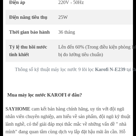
Điện áp
220V - 50Hz
phần nhỏ vào nội thất trong gia đình bạn. Mặt
trước và mặt trên của N-e239 được tích hợp
Điện năng tiêu thụ
25W
kính cường lực với khả năng chống xước và
Thời gian bảo hành
36 tháng
chống va đập cao và vô cùng đẹp mắt tăng vẻ
sang trọng của máy. Mặt sườn của máy là
Tỷ lệ thu hồi nước
Lên đến 60% (Trong điều kiện phòng lab,
thép được sơn tĩnh điện và có dán thông số
tinh khiết
bị đo lường tiêu chuẩn)
kỹ thuật của sản phẩm, tem chống hàng giả
Thông số kỹ thuật máy lọc nước 9 lõi lọc
Karofi
N-E239
tại 
và kích hoạt bảo hành để người dùng tiện
theo dõi. Mặt sau của máy rất gọn gàng chỉ
có 3 đường đấu lối các đường dây nước
Mua máy lọc nước
KAROFI
ở đâu?
Chất lượng chính là điều làm nên sự tự tin
khi là dòng máy lọc nước đầu tiên tại Việt
SAYHOME
cam kết bán hàng chính hãng, uy tín với đội ngũ
nhân viên chuyên nghiệp, am hiểu về sản phẩm, đội ngũ kỹ thuật
Nam, do đó chế độ bảo hành 3 năm ( 24/7 )
lành nghề, có thể giải đáp mọi thắc mắc về những vấn đề " nhà
được xem là tuyệt vời và phù hợp với mọi
mình" đang quan tâm cùng dịch vụ lắp đặt hậu mãi ân cần. Hỗ
nhà.