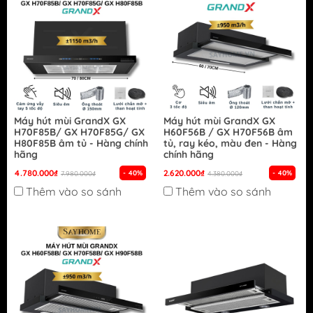
Máy hút mùi GrandX GX
Máy hút mùi GrandX GX
H70F85B/ GX H70F85G/ GX
H60F56B / GX H70F56B âm
H80F85B âm tủ - Hàng chính
tủ, ray kéo, màu đen - Hàng
hãng
chính hãng
4.780.000₫
2.620.000₫
- 40%
- 40%
7.980.000₫
4.380.000₫
Thêm vào so sánh
Thêm vào so sánh