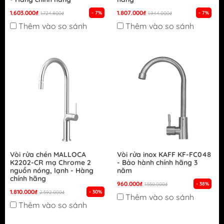
1.603.000₫
1.807.000₫
- 7%
- 7%
1.724.800₫
1.944.000₫
Thêm vào so sánh
Thêm vào so sánh
Vòi rửa chén MALLOCA
Vòi rửa inox KAFF KF-FC048
K2202-CR mạ Chrome 2
- Bảo hành chính hãng 3
nguồn nóng, lạnh - Hàng
năm
chính hãng
960.000₫
- 38%
1.550.000₫
1.810.000₫
- 30%
2.592.000₫
Thêm vào so sánh
Thêm vào so sánh