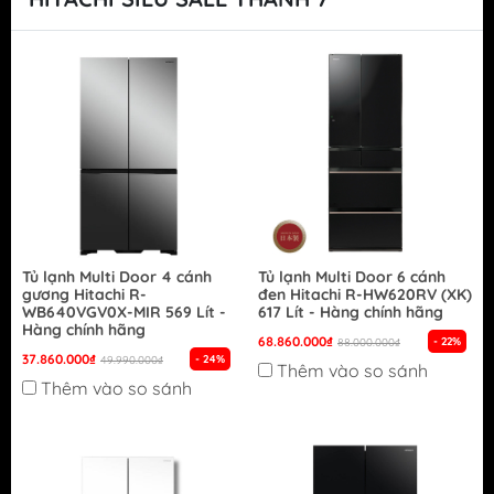
Tủ lạnh Multi Door 4 cánh
Tủ lạnh Multi Door 6 cánh
gương Hitachi R-
đen Hitachi R-HW620RV (XK)
WB640VGV0X-MIR 569 Lít -
617 Lít - Hàng chính hãng
Hàng chính hãng
68.860.000₫
- 22%
88.000.000₫
37.860.000₫
- 24%
49.990.000₫
Thêm vào so sánh
Thêm vào so sánh