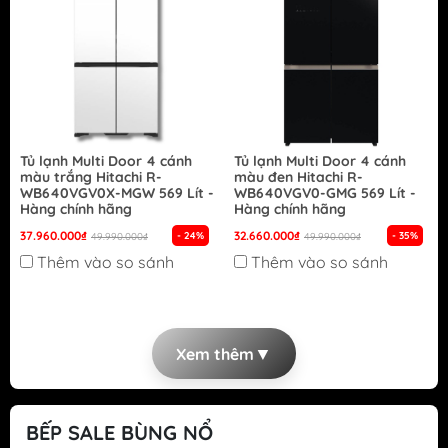
Tủ lạnh Multi Door 4 cánh
Tủ lạnh Multi Door 4 cánh
màu trắng Hitachi R-
màu đen Hitachi R-
WB640VGV0X-MGW 569 Lít -
WB640VGV0-GMG 569 Lít -
Hàng chính hãng
Hàng chính hãng
37.960.000₫
32.660.000₫
- 24%
- 35%
49.990.000₫
49.990.000₫
Thêm vào so sánh
Thêm vào so sánh
▼
Xem thêm
BẾP SALE BÙNG NỔ