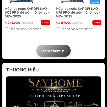
Máy lọc nước KAROFI KAQ-
Máy lọc nước KAROFI KAQ-
U05 PRO để gầm 10 lõi lọc -
U95 PRO để gầm 10 lõi lọc -
NEW 2025
NEW 2025
4.048.000₫
4.728.000₫
- 45%
- 41%
7.300.000₫
8.050.000₫
Thêm vào so sánh
Thêm vào so sánh
▼
Xem thêm
THƯƠNG HIỆU