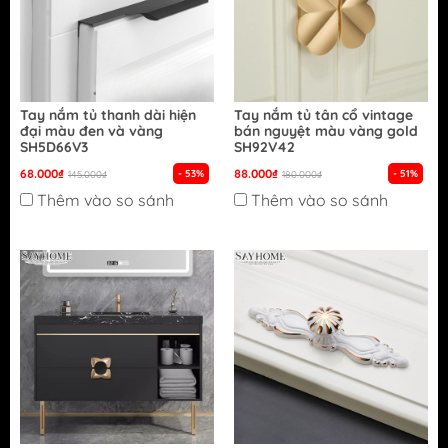
Tay nắm tủ thanh dài hiện
Tay nắm tủ tân cổ vintage
đại màu đen và vàng
bán nguyệt màu vàng gold
SH5D66V3
SH92V42
68.000₫
88.000₫
- 53%
- 51%
145.000₫
180.000₫
Thêm vào so sánh
Thêm vào so sánh