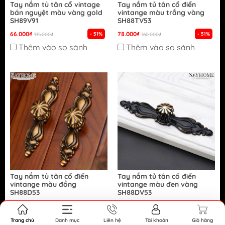
Tay nắm tủ tân cổ vintage
Tay nắm tủ tân cổ điển
bán nguyệt màu vàng gold
vintange màu trắng vàng
SH89V91
SH88TV53
66.000₫
78.000₫
- 51%
- 51%
135.000₫
160.000₫
Thêm vào so sánh
Thêm vào so sánh
Tay nắm tủ tân cổ điển
Tay nắm tủ tân cổ điển
vintange màu đồng
vintange màu đen vàng
SH88D53
SH88DV53
86.000₫
78.000₫
- 46%
- 51%
160.000₫
160.000₫
Thêm vào so sánh
Thêm vào so sánh
Trang chủ
Danh mục
Liên hệ
Tài khoản
Giỏ hàng