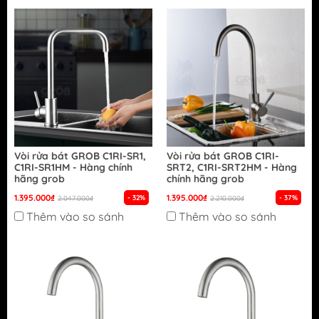
Vòi rửa bát GROB C1RI-SR1,
Vòi rửa bát GROB C1RI-
C1RI-SR1HM - Hàng chính
SRT2, C1RI-SRT2HM - Hàng
hãng grob
chính hãng grob
1.395.000₫
1.395.000₫
- 32%
- 37%
2.047.000₫
2.210.000₫
Thêm vào so sánh
Thêm vào so sánh