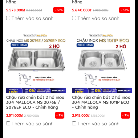
hãng
hãng
5.578.000₫
5.640.000₫
- 38%
- 37%
8.980.000₫
8.980.000₫
Thêm vào so sánh
Thêm vào so sánh
Chậu rửa chén bát 2 hố inox
Chậu rửa chén bát 2 hố inox
304 MALLOCA MS 2076E /
304 MALLOCA MS 1011P ECO
2076EP ECO - Chính hãng
- Chính hãng
2.511.000₫
2.915.000₫
- 7%
- 7%
2.700.000₫
3.135.000₫
Thêm vào so sánh
Thêm vào so sánh