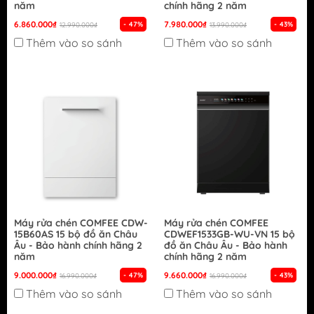
năm
chính hãng 2 năm
6.860.000₫
7.980.000₫
- 47%
- 43%
12.990.000₫
13.990.000₫
Thêm vào so sánh
Thêm vào so sánh
Máy rửa chén COMFEE CDW-
Máy rửa chén COMFEE
15B60AS 15 bộ đồ ăn Châu
CDWEF1533GB-WU-VN 15 bộ
Âu - Bảo hành chính hãng 2
đồ ăn Châu Âu - Bảo hành
năm
chính hãng 2 năm
9.000.000₫
9.660.000₫
- 47%
- 43%
16.990.000₫
16.990.000₫
Thêm vào so sánh
Thêm vào so sánh