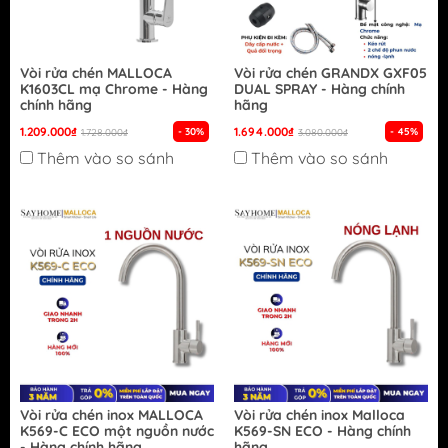
Vòi rửa chén MALLOCA
Vòi rửa chén GRANDX GXF05
K1603CL mạ Chrome - Hàng
DUAL SPRAY - Hàng chính
chính hãng
hãng
1.209.000₫
1.694.000₫
- 30%
- 45%
1.728.000₫
3.080.000₫
Thêm vào so sánh
Thêm vào so sánh
Vòi rửa chén inox MALLOCA
Vòi rửa chén inox Malloca
K569-C ECO một nguồn nước
K569-SN ECO - Hàng chính
- Hàng chính hãng
hãng