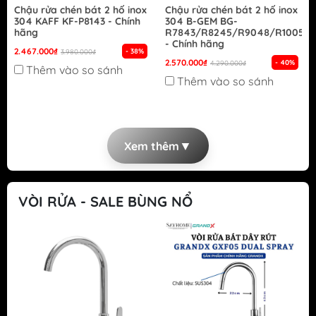
Chậu rửa chén bát 2 hố inox
Chậu rửa chén bát 2 hố inox
304 KAFF KF-P8143 - Chính
304 B-GEM BG-
hãng
R7843/R8245/R9048/R10050
- Chính hãng
2.467.000₫
- 38%
3.980.000₫
2.570.000₫
- 40%
4.290.000₫
Thêm vào so sánh
Thêm vào so sánh
▼
Xem thêm
VÒI RỬA - SALE BÙNG NỔ