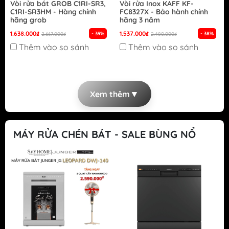
Vòi rửa bát GROB C1RI-SR3,
Vòi rửa Inox KAFF KF-
C1RI-SR3HM - Hàng chính
FC8327X - Bảo hành chính
hãng grob
hãng 3 năm
1.638.000₫
1.537.000₫
- 39%
- 38%
2.667.000₫
2.480.000₫
Thêm vào so sánh
Thêm vào so sánh
▼
Xem thêm
MÁY RỬA CHÉN BÁT - SALE BÙNG NỔ