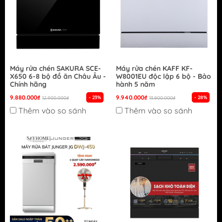
Máy rửa chén SAKURA SCE-
Máy rửa chén KAFF KF-
X650 6-8 bộ đồ ăn Châu Âu -
W8001EU độc lập 6 bộ - Bảo
Chính hãng
hành 5 năm
9.880.000₫
9.940.000₫
- 23%
- 28%
12.900.000₫
13.800.000₫
Thêm vào so sánh
Thêm vào so sánh