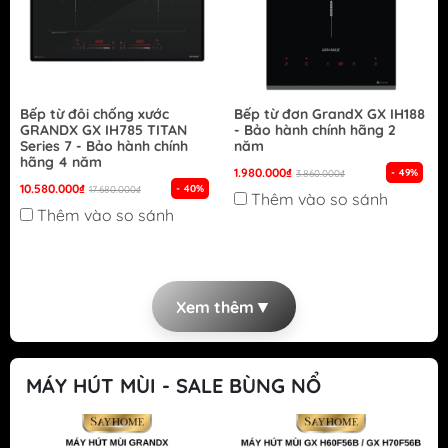
Bếp từ đôi chống xước
Bếp từ đơn GrandX GX IH188
GRANDX GX IH785 TITAN
- Bảo hành chính hãng 2
Series 7 - Bảo hành chính
năm
hãng 4 năm
1.980.000₫
- 49%
3.860.000₫
10.580.000₫
- 40%
17.680.000₫
Thêm vào so sánh
Thêm vào so sánh
▼
Xem thêm
MÁY HÚT MÙI - SALE BÙNG NỔ