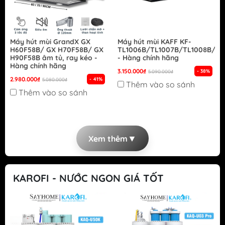
Máy hút mùi GrandX GX
Máy hút mùi KAFF KF-
H60F58B/ GX H70F58B/ GX
TL1006B/TL1007B/TL1008B/TL
H90F58B âm tủ, ray kéo -
- Hàng chính hãng
Hàng chính hãng
3.150.000₫
- 38%
5.090.000₫
2.980.000₫
- 41%
5.080.000₫
Thêm vào so sánh
Thêm vào so sánh
▼
Xem thêm
KAROFI - NƯỚC NGON GIÁ TỐT