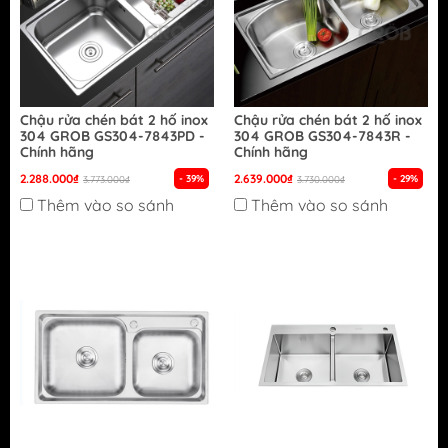
Chậu rửa chén bát 2 hố inox
Chậu rửa chén bát 2 hố inox
304 GROB GS304-7843PD -
304 GROB GS304-7843R -
Chính hãng
Chính hãng
2.288.000₫
2.639.000₫
- 39%
- 29%
3.773.000₫
3.730.000₫
Thêm vào so sánh
Thêm vào so sánh