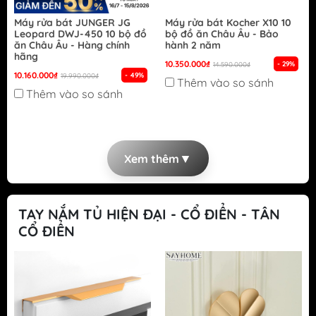
Máy rửa bát JUNGER JG
Máy rửa bát Kocher X10 10
Leopard DWJ-450 10 bộ đồ
bộ đồ ăn Châu Âu - Bảo
ăn Châu Âu - Hàng chính
hành 2 năm
hãng
10.350.000₫
- 29%
14.590.000₫
10.160.000₫
- 49%
19.990.000₫
Thêm vào so sánh
Thêm vào so sánh
▼
Xem thêm
TAY NẮM TỦ HIỆN ĐẠI - CỔ ĐIỂN - TÂN
CỔ ĐIỂN