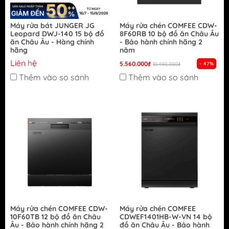
Máy rửa bát JUNGER JG
Máy rửa chén COMFEE CDW-
Leopard DWJ-140 15 bộ đồ
8F60RB 10 bộ đồ ăn Châu Âu
ăn Châu Âu - Hàng chính
- Bảo hành chính hãng 2
hãng
năm
Liên hệ
5.560.000₫
- 47%
10.490.000₫
Thêm vào so sánh
Thêm vào so sánh
Máy rửa chén COMFEE CDW-
Máy rửa chén COMFEE
10F60TB 12 bộ đồ ăn Châu
CDWEF1401HB-W-VN 14 bộ
Âu - Bảo hành chính hãng 2
đồ ăn Châu Âu - Bảo hành