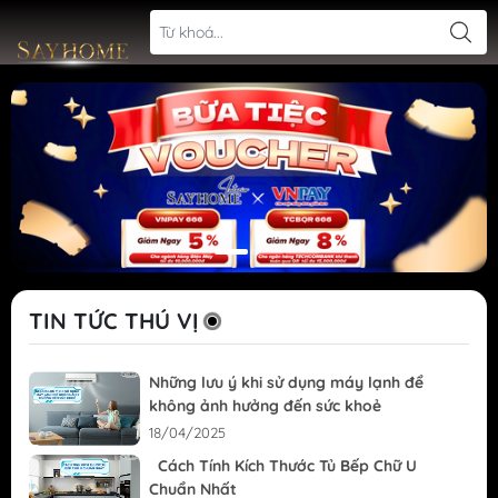
TIN TỨC THÚ VỊ
Những lưu ý khi sử dụng máy lạnh để
không ảnh hưởng đến sức khoẻ
18/04/2025
Cách Tính Kích Thước Tủ Bếp Chữ U
Chuẩn Nhất