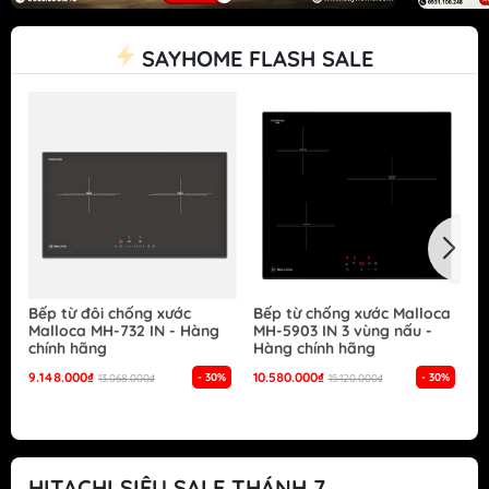
SAYHOME FLASH SALE
Bếp từ đôi chống xước
Bếp từ chống xước Malloca
B
Malloca MH-732 IN - Hàng
MH-5903 IN 3 vùng nấu -
G
chính hãng
Hàng chính hãng
S
h
9.148.000₫
10.580.000₫
- 30%
- 30%
13.068.000₫
15.120.000₫
1
HITACHI SIÊU SALE THÁNH 7