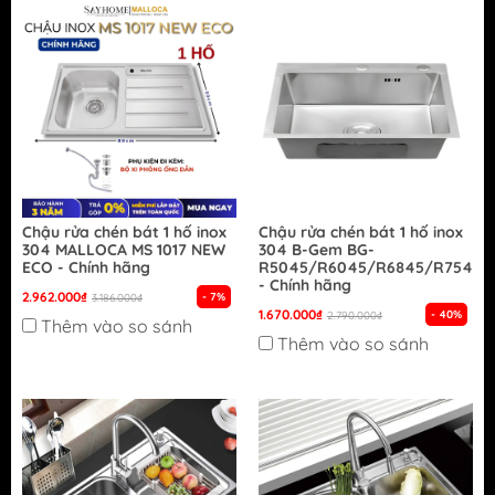
Chậu rửa chén bát 1 hố inox
Chậu rửa chén bát 1 hố inox
304 MALLOCA MS 1017 NEW
304 B-Gem BG-
ECO - Chính hãng
R5045/R6045/R6845/R7545/
- Chính hãng
2.962.000₫
- 7%
3.186.000₫
1.670.000₫
- 40%
2.790.000₫
Thêm vào so sánh
Thêm vào so sánh