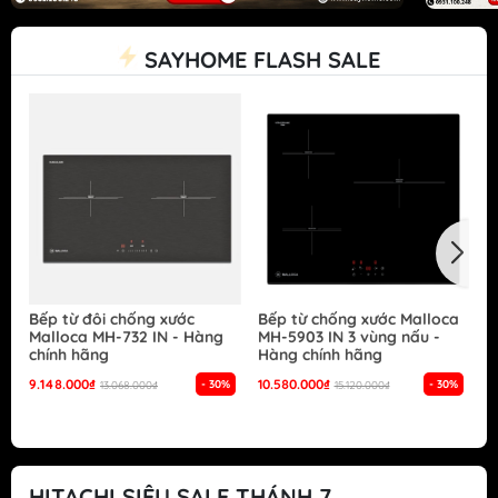
SAYHOME FLASH SALE
Bếp từ đôi chống xước
Bếp từ chống xước Malloca
B
Malloca MH-732 IN - Hàng
MH-5903 IN 3 vùng nấu -
G
chính hãng
Hàng chính hãng
S
h
9.148.000₫
10.580.000₫
- 30%
- 30%
13.068.000₫
15.120.000₫
1
HITACHI SIÊU SALE THÁNH 7