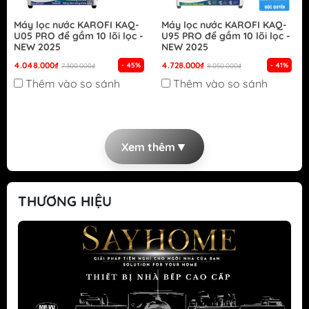
Máy lọc nước KAROFI KAQ-
Máy lọc nước KAROFI KAQ-
U05 PRO để gầm 10 lõi lọc -
U95 PRO để gầm 10 lõi lọc -
NEW 2025
NEW 2025
4.048.000₫
4.728.000₫
- 45%
- 41%
7.300.000₫
8.050.000₫
Thêm vào so sánh
Thêm vào so sánh
▼
Xem thêm
THƯƠNG HIỆU