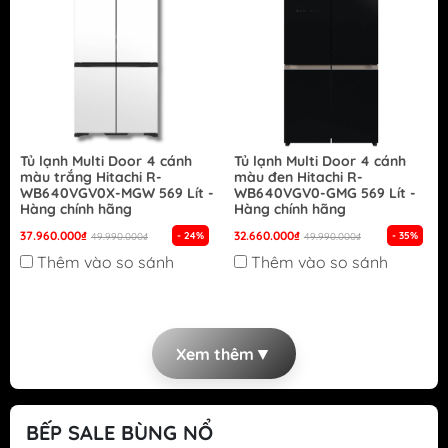
Tủ lạnh Multi Door 4 cánh
Tủ lạnh Multi Door 4 cánh
màu trắng Hitachi R-
màu đen Hitachi R-
WB640VGV0X-MGW 569 Lít -
WB640VGV0-GMG 569 Lít -
Hàng chính hãng
Hàng chính hãng
37.960.000₫
32.660.000₫
- 24%
- 35%
49.990.000₫
49.990.000₫
Thêm vào so sánh
Thêm vào so sánh
▼
Xem thêm
BẾP SALE BÙNG NỔ