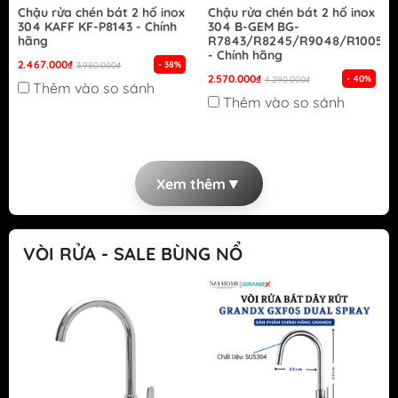
Chậu rửa chén bát 2 hố inox
Chậu rửa chén bát 2 hố inox
304 KAFF KF-P8143 - Chính
304 B-GEM BG-
hãng
R7843/R8245/R9048/R10050
- Chính hãng
2.467.000₫
- 38%
3.980.000₫
2.570.000₫
- 40%
4.290.000₫
Thêm vào so sánh
Thêm vào so sánh
▼
Xem thêm
VÒI RỬA - SALE BÙNG NỔ