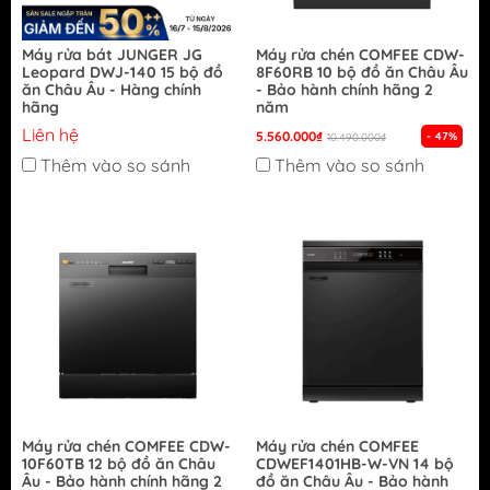
Máy rửa bát JUNGER JG
Máy rửa chén COMFEE CDW-
Leopard DWJ-140 15 bộ đồ
8F60RB 10 bộ đồ ăn Châu Âu
ăn Châu Âu - Hàng chính
- Bảo hành chính hãng 2
hãng
năm
Liên hệ
5.560.000₫
- 47%
10.490.000₫
Thêm vào so sánh
Thêm vào so sánh
Máy rửa chén COMFEE CDW-
Máy rửa chén COMFEE
10F60TB 12 bộ đồ ăn Châu
CDWEF1401HB-W-VN 14 bộ
Âu - Bảo hành chính hãng 2
đồ ăn Châu Âu - Bảo hành