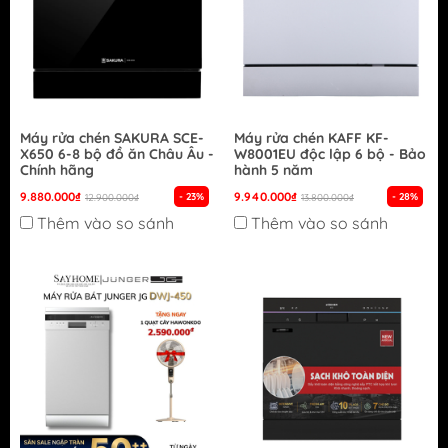
Máy rửa chén SAKURA SCE-
Máy rửa chén KAFF KF-
X650 6-8 bộ đồ ăn Châu Âu -
W8001EU độc lập 6 bộ - Bảo
Chính hãng
hành 5 năm
9.880.000₫
9.940.000₫
- 23%
- 28%
12.900.000₫
13.800.000₫
Thêm vào so sánh
Thêm vào so sánh