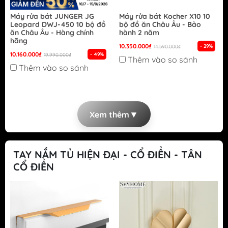
Máy rửa bát JUNGER JG
Máy rửa bát Kocher X10 10
Leopard DWJ-450 10 bộ đồ
bộ đồ ăn Châu Âu - Bảo
ăn Châu Âu - Hàng chính
hành 2 năm
hãng
10.350.000₫
- 29%
14.590.000₫
10.160.000₫
- 49%
19.990.000₫
Thêm vào so sánh
Thêm vào so sánh
▼
Xem thêm
TAY NẮM TỦ HIỆN ĐẠI - CỔ ĐIỂN - TÂN
CỔ ĐIỂN