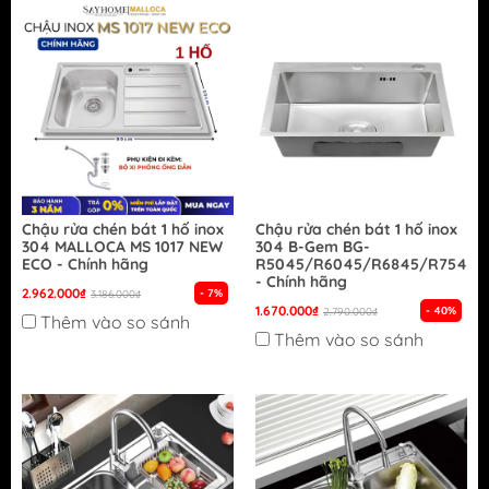
Chậu rửa chén bát 1 hố inox
Chậu rửa chén bát 1 hố inox
304 MALLOCA MS 1017 NEW
304 B-Gem BG-
ECO - Chính hãng
R5045/R6045/R6845/R7545/
- Chính hãng
2.962.000₫
- 7%
3.186.000₫
1.670.000₫
- 40%
2.790.000₫
Thêm vào so sánh
Thêm vào so sánh