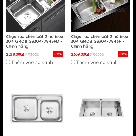
Chậu rửa chén bát 2 hố inox
Chậu rửa chén bát 2 hố inox
304 GROB GS304-7843PD -
304 GROB GS304-7843R -
Chính hãng
Chính hãng
2.288.000₫
2.639.000₫
- 39%
- 29%
3.773.000₫
3.730.000₫
Thêm vào so sánh
Thêm vào so sánh