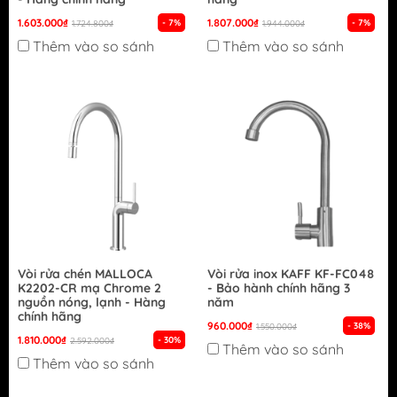
1.603.000₫
1.807.000₫
- 7%
- 7%
1.724.800₫
1.944.000₫
Thêm vào so sánh
Thêm vào so sánh
Vòi rửa chén MALLOCA
Vòi rửa inox KAFF KF-FC048
K2202-CR mạ Chrome 2
- Bảo hành chính hãng 3
nguồn nóng, lạnh - Hàng
năm
chính hãng
960.000₫
- 38%
1.550.000₫
1.810.000₫
- 30%
2.592.000₫
Thêm vào so sánh
Thêm vào so sánh