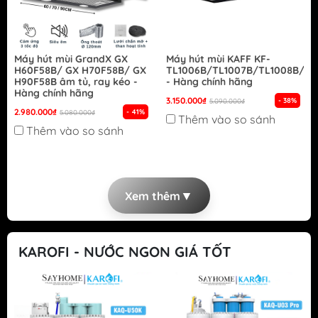
Máy hút mùi GrandX GX
Máy hút mùi KAFF KF-
H60F58B/ GX H70F58B/ GX
TL1006B/TL1007B/TL1008B/TL
H90F58B âm tủ, ray kéo -
- Hàng chính hãng
Hàng chính hãng
3.150.000₫
- 38%
5.090.000₫
2.980.000₫
- 41%
5.080.000₫
Thêm vào so sánh
Thêm vào so sánh
▼
Xem thêm
KAROFI - NƯỚC NGON GIÁ TỐT