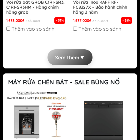
Vòi rửa bát GROB C1RI-SR3,
Vòi rửa Inox KAFF KF-
C1RI-SR3HM - Hàng chính
FC8327X - Bảo hành chính
hãng grob
hãng 3 năm
1.638.000₫
1.537.000₫
- 39%
- 38%
2.667.000₫
2.480.000₫
Thêm vào so sánh
Thêm vào so sánh
▼
Xem thêm
MÁY RỬA CHÉN BÁT - SALE BÙNG NỔ