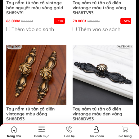
Tay nắm tủ tân cổ vintage
Tay nắm tủ tân cổ điển
bán nguyệt màu vàng gold
vintange màu trắng vàng
SH89V91
SH88TV53
66.000₫
78.000₫
- 51%
- 51%
135.000₫
160.000₫
Thêm vào so sánh
Thêm vào so sánh
Tay nắm tủ tân cổ điển
Tay nắm tủ tân cổ điển
vintange màu đồng
vintange màu đen vàng
SH88D53
SH88DV53
86.000₫
78.000₫
- 46%
- 51%
160.000₫
160.000₫
Thêm vào so sánh
Thêm vào so sánh
Trang chủ
Danh mục
Liên hệ
Tài khoản
Giỏ hàng