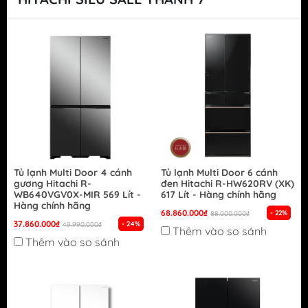
Tủ lạnh Multi Door 4 cánh
Tủ lạnh Multi Door 6 cánh
gương Hitachi R-
đen Hitachi R-HW620RV (XK)
WB640VGV0X-MIR 569 Lít -
617 Lít - Hàng chính hãng
Hàng chính hãng
68.860.000₫
- 22%
88.000.000₫
37.860.000₫
- 24%
49.990.000₫
Thêm vào so sánh
Thêm vào so sánh