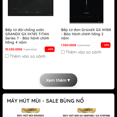
Bếp từ đôi chống xước
Bếp từ đơn GrandX GX IH188
GRANDX GX IH785 TITAN
- Bảo hành chính hãng 2
Series 7 - Bảo hành chính
năm
hãng 4 năm
1.980.000₫
- 49%
3.860.000₫
10.580.000₫
- 40%
17.680.000₫
Thêm vào so sánh
Thêm vào so sánh
▼
Xem thêm
MÁY HÚT MÙI - SALE BÙNG NỔ