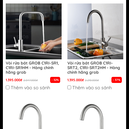
Vòi rửa bát GROB C1RI-SR1,
Vòi rửa bát GROB C1RI-
C1RI-SR1HM - Hàng chính
SRT2, C1RI-SRT2HM - Hàng
hãng grob
chính hãng grob
1.395.000₫
1.395.000₫
- 32%
- 37%
2.047.000₫
2.210.000₫
Thêm vào so sánh
Thêm vào so sánh