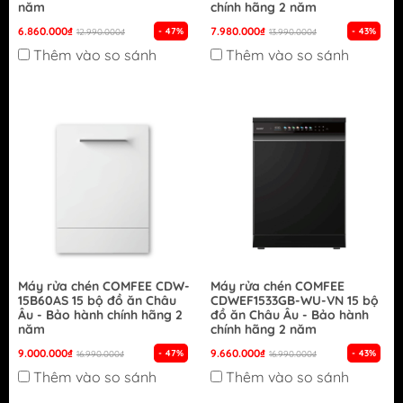
năm
chính hãng 2 năm
6.860.000₫
7.980.000₫
- 47%
- 43%
12.990.000₫
13.990.000₫
Thêm vào so sánh
Thêm vào so sánh
Máy rửa chén COMFEE CDW-
Máy rửa chén COMFEE
15B60AS 15 bộ đồ ăn Châu
CDWEF1533GB-WU-VN 15 bộ
Âu - Bảo hành chính hãng 2
đồ ăn Châu Âu - Bảo hành
năm
chính hãng 2 năm
9.000.000₫
9.660.000₫
- 47%
- 43%
16.990.000₫
16.990.000₫
Thêm vào so sánh
Thêm vào so sánh