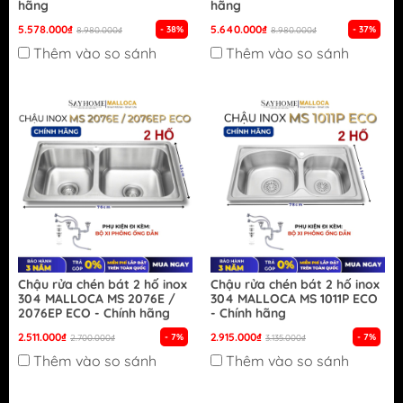
hãng
hãng
5.578.000₫
5.640.000₫
- 38%
- 37%
8.980.000₫
8.980.000₫
Thêm vào so sánh
Thêm vào so sánh
Chậu rửa chén bát 2 hố inox
Chậu rửa chén bát 2 hố inox
304 MALLOCA MS 2076E /
304 MALLOCA MS 1011P ECO
2076EP ECO - Chính hãng
- Chính hãng
2.511.000₫
2.915.000₫
- 7%
- 7%
2.700.000₫
3.135.000₫
Thêm vào so sánh
Thêm vào so sánh