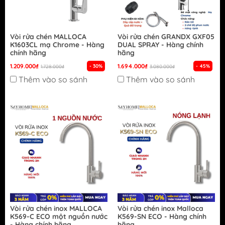
Vòi rửa chén MALLOCA
Vòi rửa chén GRANDX GXF05
K1603CL mạ Chrome - Hàng
DUAL SPRAY - Hàng chính
chính hãng
hãng
1.209.000₫
1.694.000₫
- 30%
- 45%
1.728.000₫
3.080.000₫
Thêm vào so sánh
Thêm vào so sánh
Vòi rửa chén inox MALLOCA
Vòi rửa chén inox Malloca
K569-C ECO một nguồn nước
K569-SN ECO - Hàng chính
- Hàng chính hãng
hãng