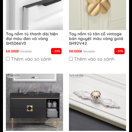
Tay nắm tủ thanh dài hiện
Tay nắm tủ tân cổ vintage
đại màu đen và vàng
bán nguyệt màu vàng gold
SH5D66V3
SH92V42
68.000₫
88.000₫
- 53%
- 51%
145.000₫
180.000₫
Thêm vào so sánh
Thêm vào so sánh