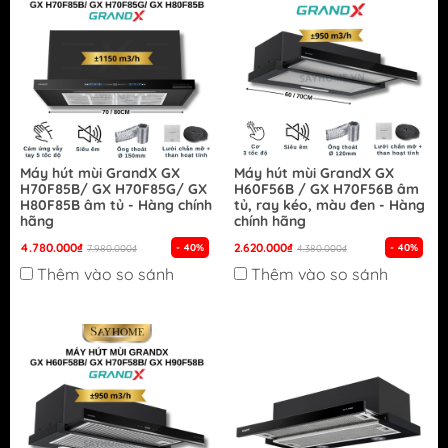
Máy hút mùi GrandX GX
Máy hút mùi GrandX GX
H70F85B/ GX H70F85G/ GX
H60F56B / GX H70F56B âm
H80F85B âm tủ - Hàng chính
tủ, ray kéo, màu đen - Hàng
hãng
chính hãng
4.780.000₫
2.620.000₫
- 40%
- 40%
7.980.000₫
4.380.000₫
Thêm vào so sánh
Thêm vào so sánh