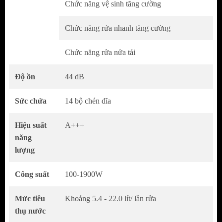
Chức năng vệ sinh tăng cường
Chức năng rửa nhanh tăng cường
Chức năng rửa nửa tải
Độ ồn
44 dB
Sức chứa
14 bộ chén dĩa
Chất liệu inox cao cấp, bền bỉ
Hiệu suất
A+++
Điểm nhấn trong sản phẩm này chính là chất
năng
liệu inox cao cấp sáng bóng, phở sơn màu
lượng
xám trắng ở thân máy.
Ngoài ra, chất liệu này còn có khả năng
Công suất
100-1900W
chống trầy xước, chống dấu vân tay hiệu quả,
Mức tiêu
Khoảng 5.4 - 22.0 lít/ lần rửa
hạn chế va chạm cực tốt.
thụ nước