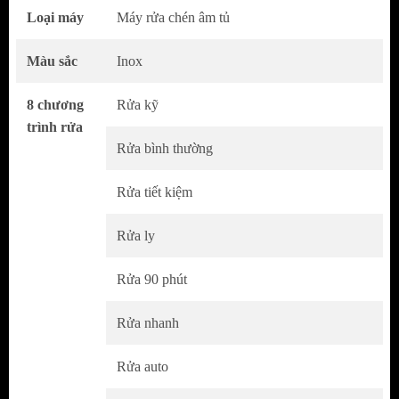
Loại máy
Máy rửa chén âm tủ
Màu sắc
Inox
8 chương
Rửa kỹ
trình rửa
Rửa bình thường
Rửa tiết kiệm
Thiết kế sang trọng, bền đẹp
Rửa ly
Máy rửa chén Malloca sở hữu thiết kế kiểu
dáng cứng cáp, hiện đại phù hợp với nhiều
Rửa 90 phút
không gian bếp hiện nay.
Rửa nhanh
Kích thước bếp phù hợp cho hầu hết các gia
đình.
Rửa auto
Đặc biệt với lắp bán âm sẽ giúp tiết kiệm