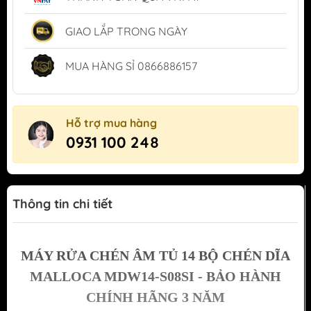
GIAO LẮP TRONG NGÀY
MUA HÀNG SỈ 0866886157
Hỗ trợ mua hàng
0931 100 248
Thông tin chi tiết
MÁY RỬA CHÉN ÂM TỦ 14 BỘ CHÉN DĨA
MALLOCA MDW14-S08SI - BẢO HÀNH
CHÍNH HÃNG 3 NĂM