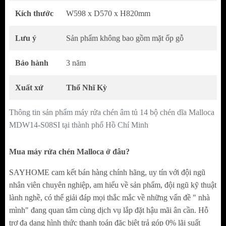
Kích thước
W598 x D570 x H820mm
Lưu ý
Sản phẩm không bao gồm mặt ốp gỗ
Bảo hành
3 năm
Xuất xứ
Thổ Nhĩ Kỳ
Thông tin sản phẩm máy rửa chén âm tủ 14 bộ chén dĩa Malloca
MDW14-S08SI tại thành phố Hồ Chí Minh
Mua máy rửa chén Malloca ở đâu?
SAYHOME cam kết bán hàng chính hãng, uy tín với đội ngũ
nhân viên chuyên nghiệp, am hiểu về sản phẩm, đội ngũ kỹ thuật
lành nghề, có thể giải đáp mọi thắc mắc về những vấn đề " nhà
mình" đang quan tâm cùng dịch vụ lắp đặt hậu mãi ân cần. Hỗ
Độ ồn thấp, vận hành êm ái
trợ đa dạng hình thức thanh toán đặc biệt trả góp 0% lãi suất