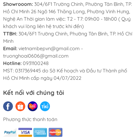
bẩn.
Showrooom:
304/6F1 Trường Chinh, Phường Tân Bình, TP.
Rửa auto: Rửa chén đĩa hoặc ly tách
Hồ Chí Minh 26 Ngõ 146 Thăng Long, Phường Vinh Hưng,
Nghệ An Thời gian làm việc: T2 - T7: 09h00 - 18h00 ( Quý
theo chế dộ mặc định của máy cài sẵn.
khách vui lòng liên hệ trước khi đến)
Rửa bình sữa em bé: Chức năng này sẽ
TTBH:
304/6F1 Trường Chinh, Phường Tân Bình, TP. Hồ Chí
làm sạch cái vết bẩn của vật dụng bình
Minh
sửa.
Email:
vietnambepvn@gmail.com -
truonghoai0606@gmail.com
Hotline:
0931100248
MST: 0317369445 do Sở Kế hoạch và Đầu tư Thành phố
Hồ Chí Minh cấp ngày 04/07/2022
Kết nối với chúng tôi
Phương thức thanh toán