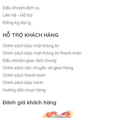
Điều khoản dịch vụ
Liên hệ - Hỗ trợ
Đăng ký đại lý
HỖ TRỢ KHÁCH HÀNG
Chính sách bảo mật thông tin
Chính sách bảo mật thông tin thanh toán
Điều khoản giao dịch chung
Chính sách vận chuyển và giao hàng
Chính sách thanh toán
Tích hợp 8 chương trình rửa tiện ích
Chính sách bảo hành
Hướng dẫn mua hàng
MALLOCA MDW14-S08SI
được trang bị 8
chương trình rửa khác nhau đáp ứng tối đa để
Đánh giá khách hàng
phù hợp với từng nhu cầu rửa khác nhau.