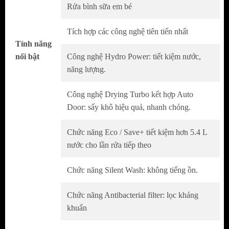
không gian bếp hiệu quả, phù hợp với những
Rửa bình sữa em bé
gia đình có diện tích bếp nhỏ vẫn có thể sử
Tích hợp các công nghệ tiên tiến nhất
dụng thoải mái.
Tính năng
Bên cạnh đó, gam màu xám trắng hài hòa với
nổi bật
Công nghệ Hydro Power: tiết kiệm nước,
các vật dụng khác, các chi tiết máy rửa đều
năng lượng.
được gia công tỉ mỉ, đẹp mắt tạo hiệu ứng
Công nghệ Drying Turbo kết hợp Auto
cao cho căn bếp nhà bạn.
Door: sấy khô hiệu quả, nhanh chóng.
Chức năng Eco / Save+ tiết kiệm hơn 5.4 L
nước cho lần rửa tiếp theo
Chức năng Silent Wash: không tiếng ồn.
Chức năng Antibacterial filter: lọc kháng
khuẩn