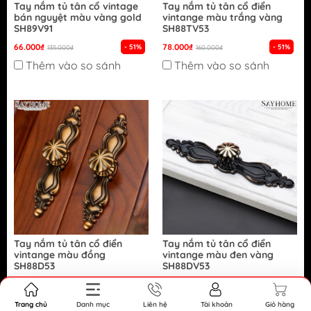
Tay nắm tủ tân cổ vintage
Tay nắm tủ tân cổ điển
bán nguyệt màu vàng gold
vintange màu trắng vàng
SH89V91
SH88TV53
66.000₫
78.000₫
- 51%
- 51%
135.000₫
160.000₫
Thêm vào so sánh
Thêm vào so sánh
Tay nắm tủ tân cổ điển
Tay nắm tủ tân cổ điển
vintange màu đồng
vintange màu đen vàng
SH88D53
SH88DV53
86.000₫
78.000₫
- 46%
- 51%
160.000₫
160.000₫
Thêm vào so sánh
Thêm vào so sánh
Trang chủ
Danh mục
Liên hệ
Tài khoản
Giỏ hàng