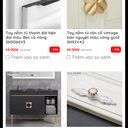
Tay nắm tủ thanh dài hiện
Tay nắm tủ tân cổ vintage
đại màu đen và vàng
bán nguyệt màu vàng gold
SH5D66V3
SH92V42
68.000₫
88.000₫
- 53%
- 51%
145.000₫
180.000₫
Thêm vào so sánh
Thêm vào so sánh