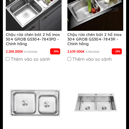
Chậu rửa chén bát 2 hố inox
Chậu rửa chén bát 2 hố inox
304 GROB GS304-7843PD -
304 GROB GS304-7843R -
Chính hãng
Chính hãng
2.288.000₫
2.639.000₫
- 39%
- 29%
3.773.000₫
3.730.000₫
Thêm vào so sánh
Thêm vào so sánh