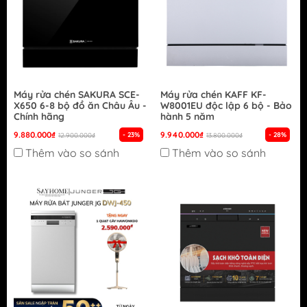
Máy rửa chén SAKURA SCE-
Máy rửa chén KAFF KF-
X650 6-8 bộ đồ ăn Châu Âu -
W8001EU độc lập 6 bộ - Bảo
Chính hãng
hành 5 năm
9.880.000₫
9.940.000₫
- 23%
- 28%
12.900.000₫
13.800.000₫
Thêm vào so sánh
Thêm vào so sánh