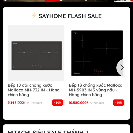
SAYHOME FLASH SALE
Bếp từ đôi chống xước
Bếp từ chống xước Malloca
B
Malloca MH-732 IN - Hàng
MH-5903 IN 3 vùng nấu -
G
chính hãng
Hàng chính hãng
S
h
9.148.000₫
10.580.000₫
- 30%
- 30%
13.068.000₫
15.120.000₫
1
HITACHI SIÊU SALE THÁNH 7