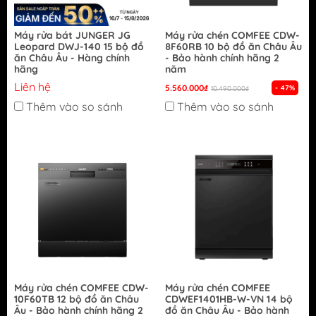
Máy rửa bát JUNGER JG
Máy rửa chén COMFEE CDW-
Leopard DWJ-140 15 bộ đồ
8F60RB 10 bộ đồ ăn Châu Âu
ăn Châu Âu - Hàng chính
- Bảo hành chính hãng 2
hãng
năm
Liên hệ
5.560.000₫
- 47%
10.490.000₫
Thêm vào so sánh
Thêm vào so sánh
Máy rửa chén COMFEE CDW-
Máy rửa chén COMFEE
10F60TB 12 bộ đồ ăn Châu
CDWEF1401HB-W-VN 14 bộ
Âu - Bảo hành chính hãng 2
đồ ăn Châu Âu - Bảo hành