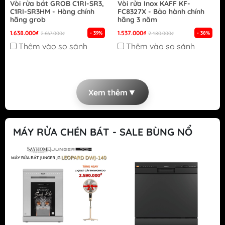
Vòi rửa bát GROB C1RI-SR3,
Vòi rửa Inox KAFF KF-
C1RI-SR3HM - Hàng chính
FC8327X - Bảo hành chính
hãng grob
hãng 3 năm
1.638.000₫
1.537.000₫
- 39%
- 38%
2.667.000₫
2.480.000₫
Thêm vào so sánh
Thêm vào so sánh
▼
Xem thêm
MÁY RỬA CHÉN BÁT - SALE BÙNG NỔ