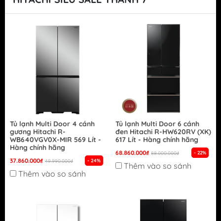
Tủ lạnh Multi Door 4 cánh
Tủ lạnh Multi Door 6 cánh
gương Hitachi R-
đen Hitachi R-HW620RV (XK)
WB640VGV0X-MIR 569 Lít -
617 Lít - Hàng chính hãng
Hàng chính hãng
68.860.000₫
- 22%
88.000.000₫
37.860.000₫
- 24%
49.990.000₫
Thêm vào so sánh
Thêm vào so sánh