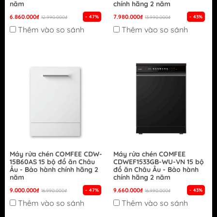
năm
chính hãng 2 năm
6.860.000₫
7.980.000₫
- 47%
- 43%
12.990.000₫
13.990.000₫
Thêm vào so sánh
Thêm vào so sánh
Máy rửa chén COMFEE CDW-
Máy rửa chén COMFEE
15B60AS 15 bộ đồ ăn Châu
CDWEF1533GB-WU-VN 15 bộ
Âu - Bảo hành chính hãng 2
đồ ăn Châu Âu - Bảo hành
năm
chính hãng 2 năm
9.000.000₫
9.660.000₫
- 47%
- 43%
16.990.000₫
16.990.000₫
Thêm vào so sánh
Thêm vào so sánh