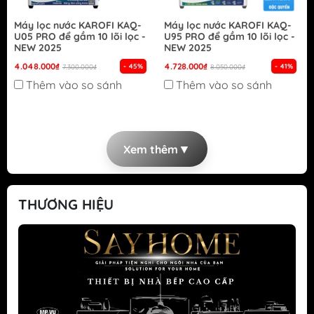
Máy lọc nước KAROFI KAQ-
Máy lọc nước KAROFI KAQ-
U05 PRO để gầm 10 lõi lọc -
U95 PRO để gầm 10 lõi lọc -
NEW 2025
NEW 2025
4.048.000₫
4.728.000₫
- 45%
- 41%
7.300.000₫
8.050.000₫
Thêm vào so sánh
Thêm vào so sánh
▼
Xem thêm
THƯƠNG HIỆU