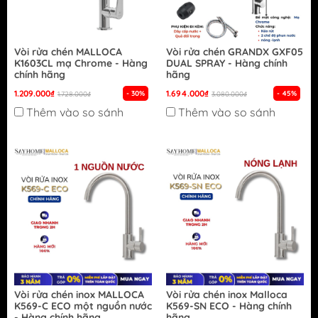
Vòi rửa chén MALLOCA
Vòi rửa chén GRANDX GXF05
K1603CL mạ Chrome - Hàng
DUAL SPRAY - Hàng chính
chính hãng
hãng
1.209.000₫
1.694.000₫
- 30%
- 45%
1.728.000₫
3.080.000₫
Thêm vào so sánh
Thêm vào so sánh
Vòi rửa chén inox MALLOCA
Vòi rửa chén inox Malloca
K569-C ECO một nguồn nước
K569-SN ECO - Hàng chính
- Hàng chính hãng
hãng