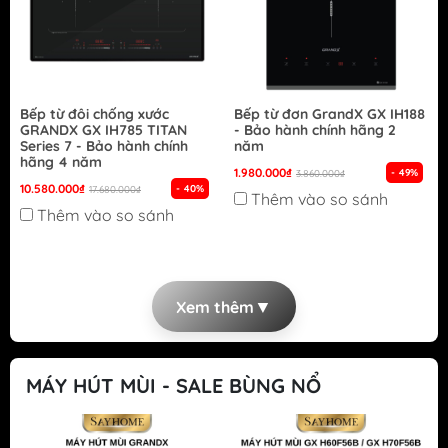
Bếp từ đôi chống xước
Bếp từ đơn GrandX GX IH188
GRANDX GX IH785 TITAN
- Bảo hành chính hãng 2
Series 7 - Bảo hành chính
năm
hãng 4 năm
1.980.000₫
- 49%
3.860.000₫
10.580.000₫
- 40%
17.680.000₫
Thêm vào so sánh
Thêm vào so sánh
▼
Xem thêm
MÁY HÚT MÙI - SALE BÙNG NỔ