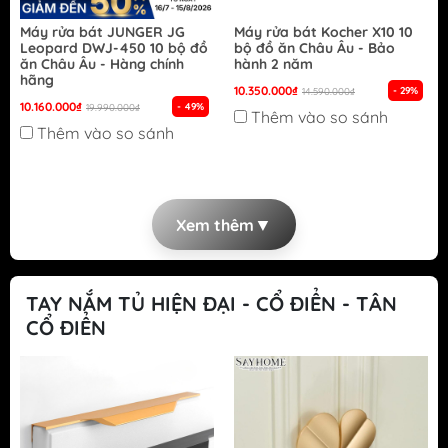
Máy rửa bát JUNGER JG
Máy rửa bát Kocher X10 10
Leopard DWJ-450 10 bộ đồ
bộ đồ ăn Châu Âu - Bảo
ăn Châu Âu - Hàng chính
hành 2 năm
hãng
10.350.000₫
- 29%
14.590.000₫
10.160.000₫
- 49%
19.990.000₫
Thêm vào so sánh
Thêm vào so sánh
▼
Xem thêm
TAY NẮM TỦ HIỆN ĐẠI - CỔ ĐIỂN - TÂN
CỔ ĐIỂN