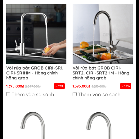
Vòi rửa bát GROB C1RI-SR1,
Vòi rửa bát GROB C1RI-
C1RI-SR1HM - Hàng chính
SRT2, C1RI-SRT2HM - Hàng
hãng grob
chính hãng grob
1.395.000₫
1.395.000₫
- 32%
- 37%
2.047.000₫
2.210.000₫
Thêm vào so sánh
Thêm vào so sánh