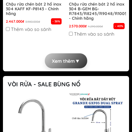
Chậu rửa chén bát 2 hố inox
Chậu rửa chén bát 2 hố inox
304 KAFF KF-P8143 - Chính
304 B-GEM BG-
hãng
R7843/R8245/R9048/R10050
- Chính hãng
2.467.000₫
- 38%
3.980.000₫
2.570.000₫
- 40%
4.290.000₫
Thêm vào so sánh
Thêm vào so sánh
▼
Xem thêm
VÒI RỬA - SALE BÙNG NỔ