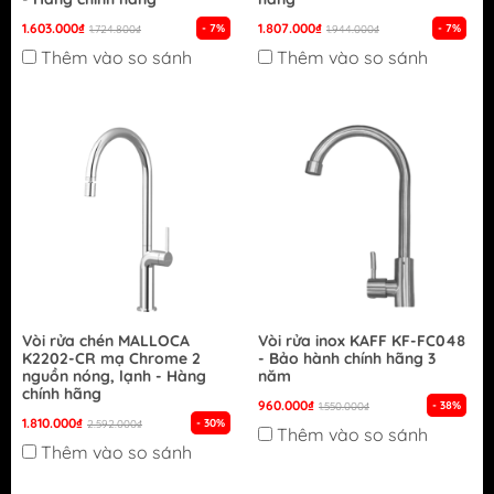
1.603.000₫
1.807.000₫
- 7%
- 7%
1.724.800₫
1.944.000₫
Thêm vào so sánh
Thêm vào so sánh
Vòi rửa chén MALLOCA
Vòi rửa inox KAFF KF-FC048
K2202-CR mạ Chrome 2
- Bảo hành chính hãng 3
nguồn nóng, lạnh - Hàng
năm
chính hãng
960.000₫
- 38%
1.550.000₫
1.810.000₫
- 30%
2.592.000₫
Thêm vào so sánh
Thêm vào so sánh