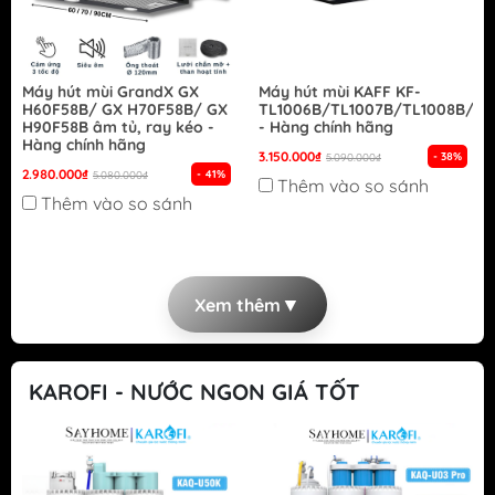
Máy hút mùi GrandX GX
Máy hút mùi KAFF KF-
H60F58B/ GX H70F58B/ GX
TL1006B/TL1007B/TL1008B/TL
H90F58B âm tủ, ray kéo -
- Hàng chính hãng
Hàng chính hãng
3.150.000₫
- 38%
5.090.000₫
2.980.000₫
- 41%
5.080.000₫
Thêm vào so sánh
Thêm vào so sánh
▼
Xem thêm
KAROFI - NƯỚC NGON GIÁ TỐT