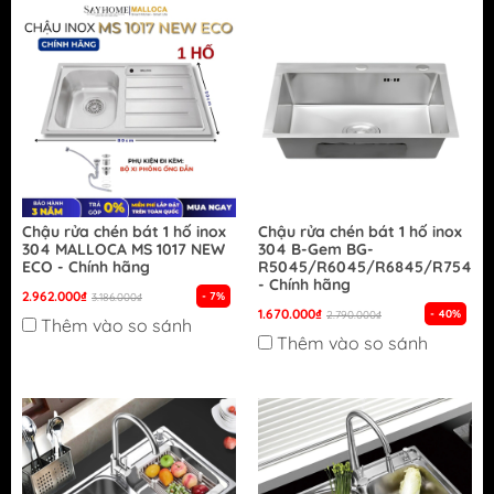
Chậu rửa chén bát 1 hố inox
Chậu rửa chén bát 1 hố inox
304 MALLOCA MS 1017 NEW
304 B-Gem BG-
ECO - Chính hãng
R5045/R6045/R6845/R7545/
- Chính hãng
2.962.000₫
- 7%
3.186.000₫
1.670.000₫
- 40%
2.790.000₫
Thêm vào so sánh
Thêm vào so sánh