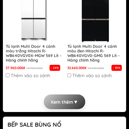
Tủ lạnh Multi Door 4 cánh
Tủ lạnh Multi Door 4 cánh
màu trắng Hitachi R-
màu đen Hitachi R-
WB640VGV0X-MGW 569 Lít -
WB640VGV0-GMG 569 Lít -
Hàng chính hãng
Hàng chính hãng
37.960.000₫
32.660.000₫
- 24%
- 35%
49.990.000₫
49.990.000₫
Thêm vào so sánh
Thêm vào so sánh
▼
Xem thêm
BẾP SALE BÙNG NỔ