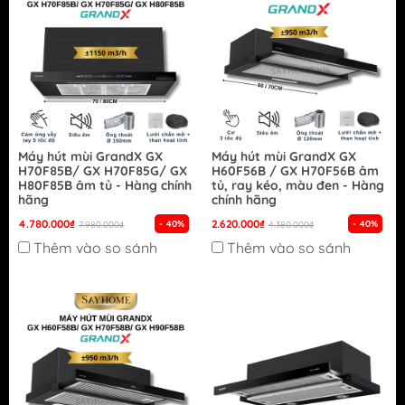
Máy hút mùi GrandX GX
Máy hút mùi GrandX GX
H70F85B/ GX H70F85G/ GX
H60F56B / GX H70F56B âm
H80F85B âm tủ - Hàng chính
tủ, ray kéo, màu đen - Hàng
hãng
chính hãng
4.780.000₫
2.620.000₫
- 40%
- 40%
7.980.000₫
4.380.000₫
Thêm vào so sánh
Thêm vào so sánh