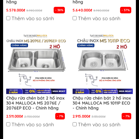
hãng
hãng
5.578.000₫
5.640.000₫
- 38%
- 37%
8.980.000₫
8.980.000₫
Thêm vào so sánh
Thêm vào so sánh
Chậu rửa chén bát 2 hố inox
Chậu rửa chén bát 2 hố inox
304 MALLOCA MS 2076E /
304 MALLOCA MS 1011P ECO
2076EP ECO - Chính hãng
- Chính hãng
2.511.000₫
2.915.000₫
- 7%
- 7%
2.700.000₫
3.135.000₫
Thêm vào so sánh
Thêm vào so sánh