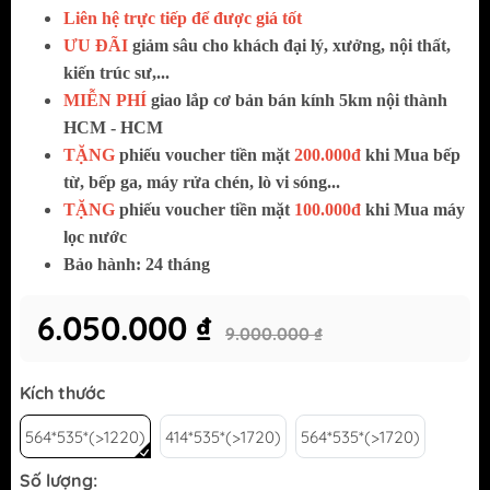
Liên hệ trực tiếp để được giá tốt
ƯU ĐÃI
giảm sâu cho khách đại lý, xưởng, nội thất,
kiến trúc sư,...
MIỄN PHÍ
giao lắp cơ bản bán kính 5km nội thành
HCM - HCM
TẶNG
phiếu voucher tiền mặt
200.000đ
khi Mua bếp
từ, bếp ga, máy rửa chén, lò vi sóng...
TẶNG
phiếu voucher tiền mặt
100.000đ
khi Mua máy
lọc nước
Bảo hành: 24 tháng
6.050.000 ₫
9.000.000 ₫
Kích thước
564*535*(>1220)
414*535*(>1720)
564*535*(>1720)
Số lượng: