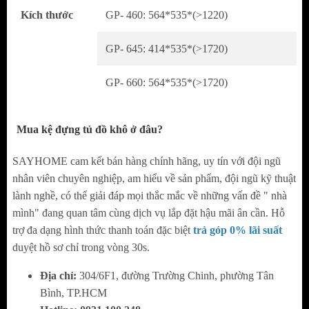
Thiết kế cánh mở tiện lợi, kết hợp với bản lề
Kích thước
GP- 460: 564*535*(>1220)
cao cấp giúp cánh tủ luôn chắc chắn, không
GP- 645: 414*535*(>1720)
cong võng.
GP- 660: 564*535*(>1720)
Kiểu dáng năng động, hiện đại phù hợp với
nhiều kiểu kiến trúc nội thất căn bếp.
Mua kệ đựng tủ đồ khô ở đâu?
Khoang tủ Có 2 loại kích thước được thiết kế
theo tiêu chuẩn châu Âu. Chủ yếu các kích
SAYHOME cam kết bán hàng chính hãng, uy tín với đội ngũ
nhân viên chuyên nghiệp, am hiểu về sản phẩm, đội ngũ kỹ thuật
thước được dùng hiện nay 450mm và
lành nghề, có thể giải đáp mọi thắc mắc về những vấn đề " nhà
600mm.
mình" đang quan tâm cùng dịch vụ lắp đặt hậu mãi ân cần. Hỗ
trợ đa dạng hình thức thanh toán đặc biệt
trả góp 0% lãi suất
Tại sao Grob được khách hàng tin dùng mua sản
duyệt hồ sơ chỉ trong vòng 30s.
phẩm
Địa chỉ:
304/6F1, đường Trường Chinh, phường Tân
Với phương châm lấy chữ tín làm thương
Bình, TP.HCM
hiệu, đội ngũ chuyên gia GRÖß không ngừng nâng