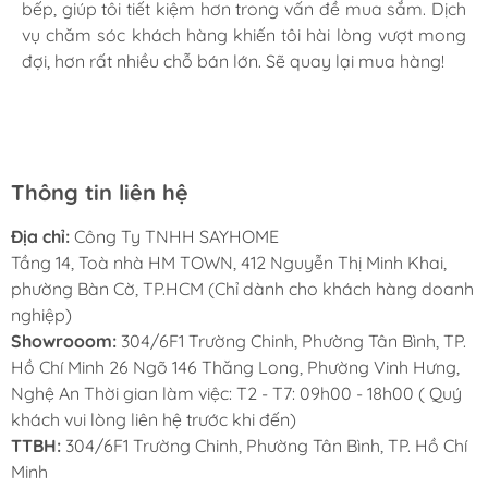
Thông số tủ đồ khô hợp kim sơn nano
bếp, giúp tôi tiết kiệm hơn trong vấn đề mua sắm. Dịch
Mình rất mê cách nhân viên tư vấn, chăm sóc khách tận
vụ chăm sóc khách hàng khiến tôi hài lòng vượt mong
tình, chu đáo tại Sayhome. Mình đã mua 2 máy rửa bát
CHÍNH SÁCH BẢO HÀNH
đợi, hơn rất nhiều chỗ bán lớn. Sẽ quay lại mua hàng!
cho mình và bố mẹ chồng,chất lượng ổn định. Ở đây có
rất nhiều mặt hàng phong phú, tha hồ lựa chọn. Chúc
Sayhome ngày càng phát triển.
Thông tin liên hệ
Địa chỉ:
Công Ty TNHH SAYHOME
Tầng 14, Toà nhà HM TOWN, 412 Nguyễn Thị Minh Khai,
phường Bàn Cờ, TP.HCM (Chỉ dành cho khách hàng doanh
nghiệp)
Showrooom:
304/6F1 Trường Chinh, Phường Tân Bình, TP.
Hồ Chí Minh 26 Ngõ 146 Thăng Long, Phường Vinh Hưng,
Nghệ An Thời gian làm việc: T2 - T7: 09h00 - 18h00 ( Quý
khách vui lòng liên hệ trước khi đến)
TTBH:
304/6F1 Trường Chinh, Phường Tân Bình, TP. Hồ Chí
Minh