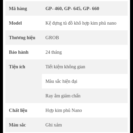
Mã hàng
GP- 460, GP- 645, GP- 660
Được áp dụng công nghệ mạ Nano, tủ đồ khô
hợp kim sơn Nano có giá thành rẻ hơn lên
Model
Kệ đựng tủ đồ khô hợp kim phủ nano
đến 30% so với các sản phẩm inox SUS304.
Thương hiệu
GROB
Công nghệ hợp kim sơn Nano có độ bền cao
Bảo hành
24 tháng
cùng khả năng chống gỉ tuyệt đối. Ngoài ra,
công nghệ này còn giúp chống bám nước
Tiện ích
Tiết kiệm không gian
bám bụi lên bề mặt sản phẩm.
Màu sắc hiện đại
Dạng nan đan thông thoáng, sạch sẽ, không lo
đọng bẩn trên giá.
Ray âm giảm chấn
Sản phẩm thiết kế thêm ray âm giảm chấn
Chất liệu
Hợp kim phủ Nano
cao cấp giúp giảm âm tốt, không gây tiếng ồn
lớn.
Màu sắc
Ghi xám