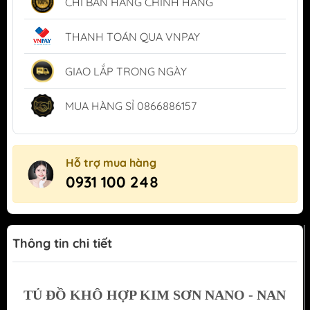
CHỈ BÁN HÀNG CHÍNH HÃNG
THANH TOÁN QUA VNPAY
GIAO LẮP TRONG NGÀY
MUA HÀNG SỈ 0866886157
Hỗ trợ mua hàng
0931 100 248
Thông tin chi tiết
TỦ ĐỒ KHÔ HỢP KIM SƠN NANO - NAN