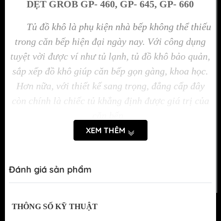
DẸT GROB
GP- 460, GP- 645, GP- 660
Tủ đồ khô là phụ kiện nhà bếp không thể thiếu
trong căn bếp hiện đại ngày nay. Với công dụng
tuyệt vời được ví như tủ lạnh, tủ đồ khô bảo quản,
sắp xếp đồ khô giúp căn bếp gọn gàng, khoa học.
Hơn nữa, với thiết kế sang trọng, đẳng cấp đây
còn chính là chiếc tủ khẳng định được giá trị của
căn bếp.
XEM THÊM
Tính năng nổi bật của tủ đồ khô hợp kim sơn
nano
Đánh giá sản phẩm
Bộ sản phẩm phụ kiện tủ bếp hợp kim sơn
Nano được sản xuất theo dây chuyền công
nghệ Châu Âu với kiểu dáng hiện đại, sang
THÔNG SỐ KỸ THUẬT
trọng.