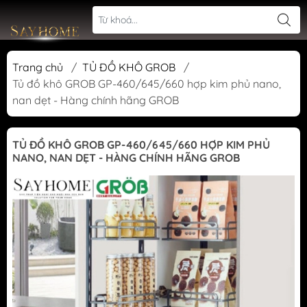
Trang chủ
/
TỦ ĐỒ KHÔ GROB
/
Tủ đồ khô GROB GP-460/645/660 hợp kim phủ nano,
nan dẹt - Hàng chính hãng GROB
TỦ ĐỒ KHÔ GROB GP-460/645/660 HỢP KIM PHỦ
NANO, NAN DẸT - HÀNG CHÍNH HÃNG GROB