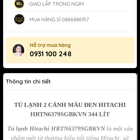
GIAO LẮP TRONG NGÀY
MUA HÀNG SỈ 0866886157
Hỗ trợ mua hàng
0931 100 248
Thông tin chi tiết
TỦ LẠNH 2 CÁNH MÀU ĐEN HITACHI
HRTN6379SGBKVN 344 LÍT
Tủ lạnh Hitachi HRTN6379SGBKVN
là một sản
phẩm mới từ thương hiệu nổi tiếng Hitachi, sở