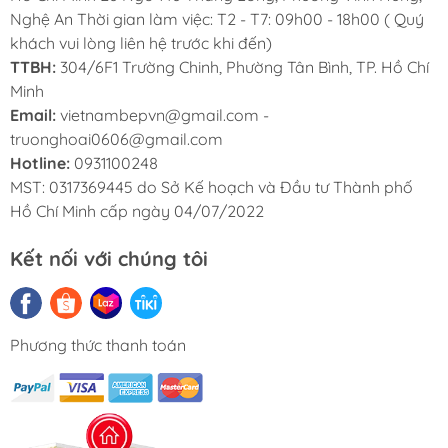
Nghệ An Thời gian làm việc: T2 - T7: 09h00 - 18h00 ( Quý
khách vui lòng liên hệ trước khi đến)
TTBH:
304/6F1 Trường Chinh, Phường Tân Bình, TP. Hồ Chí
Minh
Email:
vietnambepvn@gmail.com -
truonghoai0606@gmail.com
Hotline:
0931100248
MST: 0317369445 do Sở Kế hoạch và Đầu tư Thành phố
Hồ Chí Minh cấp ngày 04/07/2022
Cảm biến kép Dual Sense duy trì độ tươi ngon
Kết nối với chúng tôi
của thực phẩm
Cảm biến kép Dual Sense được tích hợp
Phương thức thanh toán
trong tủ lạnh, giúp giám sát và điều chỉnh
nhiệt độ độc lập cho từng ngăn. Hệ thống này
giúp duy trì nhiệt độ lý tưởng cho mỗi loại
thực phẩm, từ đó giữ thực phẩm tươi ngon