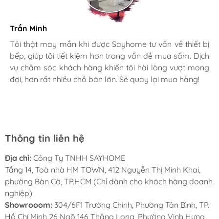
Trần Minh
Gia đình bác sĩ X.A
Tiết kiệm điện năng và vận hành êm ái nhờ
Tôi thật may mắn khi được Sayhome tư vấn về thiết bị
bếp, giúp tôi tiết kiệm hơn trong vấn đề mua sắm. Dịch
Mình rất mê cách nhân viên tư vấn, chăm sóc khách tận
công nghệ Inverter
vụ chăm sóc khách hàng khiến tôi hài lòng vượt mong
tình, chu đáo tại Sayhome. Mình đã mua 2 máy rửa bát
Tủ lạnh Hitachi HRTN6379SGBKVN
được
đợi, hơn rất nhiều chỗ bán lớn. Sẽ quay lại mua hàng!
cho mình và bố mẹ chồng,chất lượng ổn định. Ở đây có
trang bị
công nghệ Inverter
tiên tiến, giúp
rất nhiều mặt hàng phong phú, tha hồ lựa chọn. Chúc
Sayhome ngày càng phát triển.
tiết kiệm năng lượng và vận hành êm ái.
Máy nén Inverter
tự động điều chỉnh công
suất hoạt động dựa trên nhiệt độ thực tế và
Thông tin liên hệ
lượng thực phẩm trong tủ, đảm bảo nhiệt độ
Địa chỉ:
Công Ty TNHH SAYHOME
ổn định và giảm thiểu tiêu thụ điện năng.
Tầng 14, Toà nhà HM TOWN, 412 Nguyễn Thị Minh Khai,
Công nghệ này không chỉ giúp bảo quản thực
phường Bàn Cờ, TP.HCM (Chỉ dành cho khách hàng doanh
phẩm hiệu quả mà còn giúp giảm chi phí điện
nghiệp)
Showrooom:
304/6F1 Trường Chinh, Phường Tân Bình, TP.
hàng tháng
Hồ Chí Minh 26 Ngõ 146 Thăng Long, Phường Vinh Hưng,