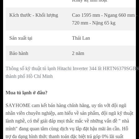
Kích thước - Khối lượng
Cao 1595 mm - Ngang 660 mm -
720 mm - Nặng 65 kg
Sản xuất tại
Thái Lan
Bảo hành
2 năm
Thông số kỹ thuật tủ lạnh Hitachi Inverter 344 lít HRTN6379SGB
thành phố Hồ Chí Minh
Mua tủ lạnh ở đâu?
SAYHOME cam kết bán hàng chính hãng, uy tín với đội ngũ
nhân viên chuyên nghiệp, am hiểu về sản phẩm, đội ngũ kỹ thuật
lành nghề, có thể giải đáp mọi thắc mắc về những vấn đề " nhà
mình" đang quan tâm cùng dịch vụ lắp đặt hậu mãi ân cần. Hỗ
Bên trong,
hệ thống đèn LED
hiện đại chiếu
trợ đa dạng hình thức thanh toán đặc biệt trả góp 0% lãi suất