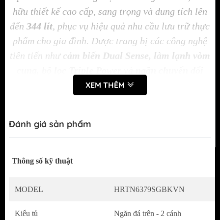
hữu thiết kế cao cấp, sang trọng và dung tích lên
đến
344 lít
, phục vụ hiệu quả nhu cầu lưu trữ thực
phẩm cho gia đình. Được trang bị các công nghệ
tiên tiến như
cảm biến Dual Sense, làm lạnh vòm
cung, bộ lọc Triple Power
và
ngăn chuyển đổi
linh hoạt
, tủ lạnh giúp bảo quản thực phẩm tươi
XEM THÊM
ngon lâu dài, đồng thời tiết kiệm năng lượng.
Đánh giá sản phẩm
Thông số kỹ thuật
MODEL
HRTN6379SGBKVN
Kiểu tủ
Ngăn đá trên - 2 cánh