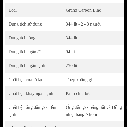
Thiết kế sang trọng và tiện dụng
Loại
Grand Carbon Line
Tủ lạnh Hitachi HRTN6379SGBKVN
có
Dung tích sử dụng
344 lít - 2 - 3 người
kiểu dáng hiện đại với bề mặt được mạ crom
sáng bóng và họa tiết pha lê tổ ong độc đáo,
Dung tích tổng
344 lít
tạo điểm nhấn nổi bật cho không gian bếp.
Dung tích ngăn đá
94 lít
Phần tay cầm cửa có thiết kế tinh tế, vừa đẹp
mắt lại vừa dễ dàng sử dụng, giúp đóng mở
Dung tích ngăn lạnh
250 lít
cửa tủ mượt mà.
Bảng điều khiển được thiết kế ở vị trí thuận
Chất liệu cửa tủ lạnh
Thép không gỉ
tiện gần cửa tủ, cho phép người dùng dễ dàng
Chất liệu khay ngăn lạnh
Kính chịu lực
điều chỉnh nhiệt độ, các chế độ làm lạnh
nhanh, cấp đông, tiết kiệm điện và nhiều tính
Chất liệu ống dẫn gas, dàn
Ống dẫn gas bằng Sắt và Đồng - 
năng hữu ích khác.
lạnh
nhiệt bằng Nhôm