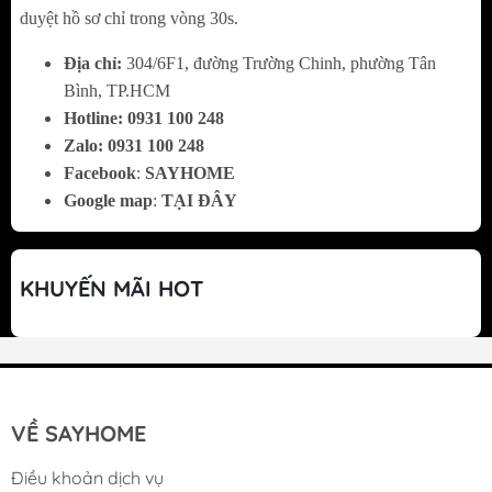
sáng các ngăn tủ, mang lại ánh sáng dịu nhẹ,
duyệt hồ sơ chỉ trong vòng 30s.
tiết kiệm điện và giúp người dùng dễ dàng
Địa chỉ:
304/6F1, đường Trường Chinh, phường Tân
tìm kiếm thực phẩm. Ngoài ra, các cánh cửa
Bình, TP.HCM
tủ được trang bị khay đựng có thể chứa đến 5
Hotline:
0
931 100 248
bình nước, giúp mở rộng không gian lưu trữ
Zalo:
0
931 100 248
và tiện lợi khi lấy đồ.
Facebook
:
SAYHOME
Google map
:
TẠI ĐÂY
KHUYẾN MÃI HOT
VỀ SAYHOME
Dung tích lưu trữ rộng rãi, phù hợp cho gia
Điều khoản dịch vụ