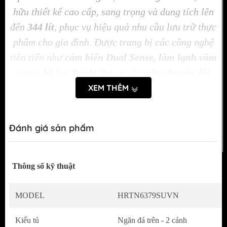
hữu thiết kế cao cấp, sang trọng và dung tích lên
đến
344 lít
, phục vụ hiệu quả nhu cầu lưu trữ thực
phẩm cho gia đình. Được trang bị các công nghệ
tiên tiến như
cảm biến Dual Sense, làm lạnh vòm
cung, bộ lọc Triple Power
và
ngăn chuyển đổi
linh hoạt
, tủ lạnh giúp bảo quản thực phẩm tươi
XEM THÊM
ngon lâu dài, đồng thời tiết kiệm năng lượng.
Đánh giá sản phẩm
Thông số kỹ thuật
MODEL
HRTN6379SUVN
Kiểu tủ
Ngăn đá trên - 2 cánh