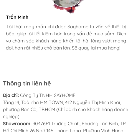
Trần Minh
Gia đình bác sĩ X.A
Tiết kiệm điện năng và vận hành êm ái nhờ
Tôi thật may mắn khi được Sayhome tư vấn về thiết bị
bếp, giúp tôi tiết kiệm hơn trong vấn đề mua sắm. Dịch
Mình rất mê cách nhân viên tư vấn, chăm sóc khách tận
công nghệ Inverter
vụ chăm sóc khách hàng khiến tôi hài lòng vượt mong
tình, chu đáo tại Sayhome. Mình đã mua 2 máy rửa bát
Tủ lạnh Hitachi HRTN6379SUVN
được
đợi, hơn rất nhiều chỗ bán lớn. Sẽ quay lại mua hàng!
cho mình và bố mẹ chồng,chất lượng ổn định. Ở đây có
trang bị
công nghệ Inverter
tiên tiến, giúp
rất nhiều mặt hàng phong phú, tha hồ lựa chọn. Chúc
Sayhome ngày càng phát triển.
tiết kiệm năng lượng và vận hành êm ái.
Máy nén Inverter
tự động điều chỉnh công
suất hoạt động dựa trên nhiệt độ thực tế và
Thông tin liên hệ
lượng thực phẩm trong tủ, đảm bảo nhiệt độ
Địa chỉ:
Công Ty TNHH SAYHOME
ổn định và giảm thiểu tiêu thụ điện năng.
Tầng 14, Toà nhà HM TOWN, 412 Nguyễn Thị Minh Khai,
Công nghệ này không chỉ giúp bảo quản thực
phường Bàn Cờ, TP.HCM (Chỉ dành cho khách hàng doanh
phẩm hiệu quả mà còn giúp giảm chi phí điện
nghiệp)
Showrooom:
304/6F1 Trường Chinh, Phường Tân Bình, TP.
hàng tháng
Hồ Chí Minh 26 Ngõ 146 Thăng Long, Phường Vinh Hưng,