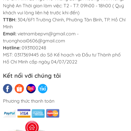
Nghệ An Thời gian làm việc: T2 - T7: 09h00 - 18h00 ( Quý
khách vui lòng liên hệ trước khi đến)
TTBH:
304/6F1 Trường Chinh, Phường Tân Bình, TP. Hồ Chí
Minh
Email:
vietnambepvn@gmail.com -
truonghoai0606@gmail.com
Hotline:
0931100248
MST: 0317369445 do Sở Kế hoạch và Đầu tư Thành phố
Hồ Chí Minh cấp ngày 04/07/2022
Cảm biến kép Dual Sense duy trì độ tươi ngon
Kết nối với chúng tôi
của thực phẩm
Cảm biến kép Dual Sense được tích hợp
Phương thức thanh toán
trong tủ lạnh, giúp giám sát và điều chỉnh
nhiệt độ độc lập cho từng ngăn. Hệ thống này
giúp duy trì nhiệt độ lý tưởng cho mỗi loại
thực phẩm, từ đó giữ thực phẩm tươi ngon