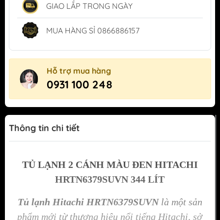
GIAO LẮP TRONG NGÀY
MUA HÀNG SỈ 0866886157
Hỗ trợ mua hàng
0931 100 248
Thông tin chi tiết
TỦ LẠNH 2 CÁNH MÀU ĐEN HITACHI
HRTN6379SUVN 344 LÍT
Tủ lạnh Hitachi HRTN6379SUVN
là một sản
phẩm mới từ thương hiệu nổi tiếng Hitachi, sở