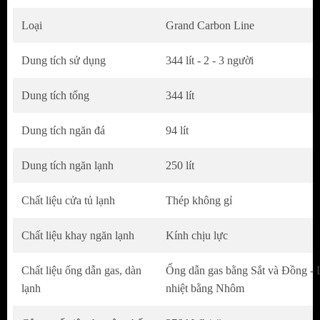
Thiết kế sang trọng và tiện dụng
Loại
Grand Carbon Line
Tủ lạnh Hitachi HRTN6379SUVN
có kiểu
Dung tích sử dụng
344 lít - 2 - 3 người
dáng hiện đại với bề mặt được mạ crom sáng
bóng và họa tiết pha lê tổ ong độc đáo, tạo
Dung tích tổng
344 lít
điểm nhấn nổi bật cho không gian bếp. Phần
Dung tích ngăn đá
94 lít
tay cầm cửa có thiết kế tinh tế, vừa đẹp mắt
lại vừa dễ dàng sử dụng, giúp đóng mở cửa tủ
Dung tích ngăn lạnh
250 lít
mượt mà.
Bảng điều khiển được thiết kế ở vị trí thuận
Chất liệu cửa tủ lạnh
Thép không gỉ
tiện gần cửa tủ, cho phép người dùng dễ dàng
Chất liệu khay ngăn lạnh
Kính chịu lực
điều chỉnh nhiệt độ, các chế độ làm lạnh
nhanh, cấp đông, tiết kiệm điện và nhiều tính
Chất liệu ống dẫn gas, dàn
Ống dẫn gas bằng Sắt và Đồng - 
năng hữu ích khác.
lạnh
nhiệt bằng Nhôm