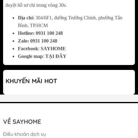
sáng các ngăn tủ, mang lại ánh sáng dịu nhẹ,
duyệt hồ sơ chỉ trong vòng 30s.
tiết kiệm điện và giúp người dùng dễ dàng
Địa chỉ:
304/6F1, đường Trường Chinh, phường Tân
tìm kiếm thực phẩm. Ngoài ra, các cánh cửa
Bình, TP.HCM
tủ được trang bị khay đựng có thể chứa đến 5
Hotline:
0
931 100 248
bình nước, giúp mở rộng không gian lưu trữ
Zalo:
0
931 100 248
và tiện lợi khi lấy đồ.
Facebook
:
SAYHOME
Google map
:
TẠI ĐÂY
KHUYẾN MÃI HOT
VỀ SAYHOME
Dung tích lưu trữ rộng rãi, phù hợp cho gia
Điều khoản dịch vụ