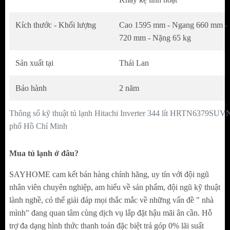
Kích thước - Khối lượng
Cao 1595 mm - Ngang 660 mm -
720 mm - Nặng 65 kg
Sản xuất tại
Thái Lan
Bảo hành
2 năm
Thông số kỹ thuật tủ lạnh Hitachi Inverter 344 lít HRTN6379SUVN
phố Hồ Chí Minh
Mua tủ lạnh ở đâu?
SAYHOME cam kết bán hàng chính hãng, uy tín với đội ngũ
nhân viên chuyên nghiệp, am hiểu về sản phẩm, đội ngũ kỹ thuật
lành nghề, có thể giải đáp mọi thắc mắc về những vấn đề " nhà
mình" đang quan tâm cùng dịch vụ lắp đặt hậu mãi ân cần. Hỗ
Bên trong,
hệ thống đèn LED
hiện đại chiếu
trợ đa dạng hình thức thanh toán đặc biệt trả góp 0% lãi suất