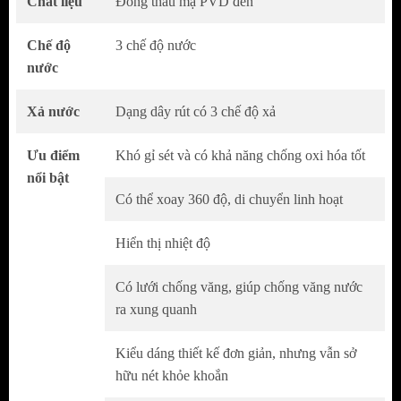
Chất liệu
Đồng thau mạ PVD đen
Chế độ
3 chế độ nước
nước
Xả nước
Dạng dây rút có 3 chế độ xả
Ưu điểm
Khó gỉ sét và có khả năng chống oxi hóa tốt
Sản phẩm đạt kiểm định chất lượng bởi công ty
nổi bật
TÜV Rheinland thuộc tập đoàn kiểm định uy tín
Có thể xoay 360 độ, di chuyển linh hoạt
của Đức.
Hiển thị nhiệt độ
Thông tin sản phẩm Vòi rửa chén bát có hiển
Có lưới chống văng, giúp chống văng nước
thị nhiệt độ BG-008KĐ
ra xung quanh
Mã sản phẩm: BG-008KĐ
Kiểu dáng thiết kế đơn giản, nhưng vẫn sở
Thương hiệu: B-Gem
hữu nét khỏe khoắn