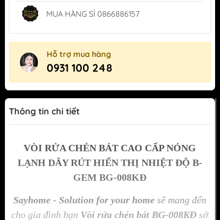
MUA HÀNG SỈ 0866886157
Hỗ trợ mua hàng
0931 100 248
Thông tin chi tiết
VÒI RỬA CHÉN BÁT CAO CẤP NÓNG
LẠNH DÂY RÚT HIỂN THỊ NHIỆT ĐỘ B-
GEM BG-008KĐ
Sayhome - Solution for your home
sẽ mang đến
cho gia đình bạn
Vòi rửa chén bát BG-008KĐ
sở