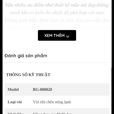
hữu nhiều ưu điểm như thiết kế mẫu mã đẹp,thông
minh khi có hiển thị nhiệt độ phù hợp với mọi
không gian bếp, được làm từ chất liệu cao cấp cho
độ bền cao đảm bảo vẻ sáng bóng bền mãi với thời
gian. Chắc chắn sẽ là một chiếc vòi rửa
XEM THÊM
chén bát đáng để bạn tham khảo chọn lựa
Đánh giá sản phẩm
THÔNG SỐ KỸ THUẬT
Model
BG-008KĐ
Loại vòi
Vòi rửa chén nóng lạnh