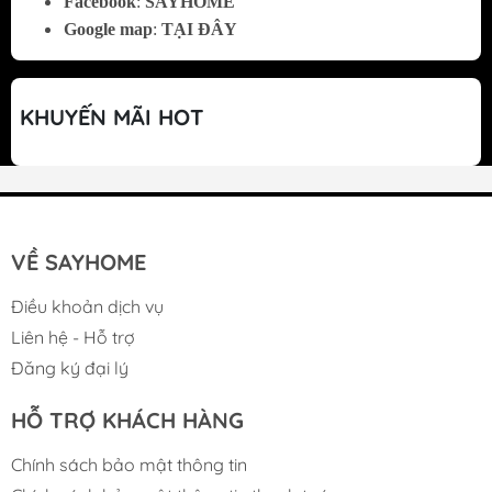
Facebook
:
SAYHOME
phèn, bẩn)
Google map
:
TẠI ĐÂY
+ Kiểu dáng thiết kế đơn giản, nhưng vẫn sở
hữu nét khỏe khoắn, góp phần tạo nên vẻ đẹp
KHUYẾN MÃI HOT
sang trọng, hiện đại cho không gian bếp.
+ Áp lực nước từ 0.65 – 0.95MPa, dòng nước
được tạo ra đồng đều. Đồng thời còn có lưới
chống văng, giúp chống văng nước ra xung
VỀ SAYHOME
quanh.
Điều khoản dịch vụ
+ Dễ dàng vệ sinh khi bị bám bẩn.
Liên hệ - Hỗ trợ
Đăng ký đại lý
+ Sản phẩm bền bỉ theo thời gian được bảo
hành chính hãng, thời gian bảo hành lên đến
HỖ TRỢ KHÁCH HÀNG
02 năm.
Chính sách bảo mật thông tin