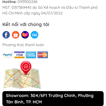
Hotline:
0931100248
thắc mắc về những vấn đề " nhà mình" đang quan
MST: 0317369445 do Sở Kế hoạch và Đầu tư Thành phố
tâm với dịch vụ bảo hành, lắp đặt hậu mãi ân cần!
Hồ Chí Minh cấp ngày 04/07/2022
HOTLINE TƯ VẤN 24/7:
0931 100 248
Kết nối với chúng tôi
Phương thức thanh toán
Showroom: 304/6F1 Trường Chinh, Phường
Tân Bình, TP. HCM