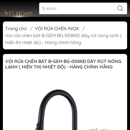
Trang chủ
/
VÒI RỬA CHÉN INOX
/
Vòi rửa chén bát B-GEM BG-008KĐ dây rút nóng lạnh (
Hiển thị nhiệt độ) - Hàng chính hãng
VÒI RỬA CHÉN BÁT B-GEM BG-008KĐ DÂY RÚT NÓNG
LẠNH ( HIỂN THỊ NHIỆT ĐỘ) - HÀNG CHÍNH HÃNG