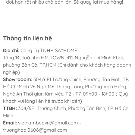
đợi, hơn rất nhiều chỗ bán lớn. Sẽ quay lại mua hàng!
cho mình và bố mẹ chồng,chất lượng ổn định. Ở đây có
rất nhiều mặt hàng phong phú, tha hồ lựa chọn. Chúc
Sayhome ngày càng phát triển.
Thông tin liên hệ
Địa chỉ:
Công Ty TNHH SAYHOME
Tầng 14, Toà nhà HM TOWN, 412 Nguyễn Thị Minh Khai,
MUA VÒI RỬA CHÉN BÁT Ở ĐÂU?
phường Bàn Cờ, TP.HCM (Chỉ dành cho khách hàng doanh
nghiệp)
Mua vòi rửa chén bát B-Gem chính hãng ở đâu
Showrooom:
304/6F1 Trường Chinh, Phường Tân Bình, TP.
luôn là câu hỏi mà người tiêu dùng thắc mắc khi
Hồ Chí Minh 26 Ngõ 146 Thăng Long, Phường Vinh Hưng,
có ý định mua vòi rửa chén chất lượng chính hãng
Nghệ An Thời gian làm việc: T2 - T7: 09h00 - 18h00 ( Quý
khách vui lòng liên hệ trước khi đến)
B-GEM. Hiện nay
SAYHOME
- đại diện phân
TTBH:
304/6F1 Trường Chinh, Phường Tân Bình, TP. Hồ Chí
phối thiết bị gia dụng B-GEM uy tín với đội ngũ
Minh
nhân viên chuyên nghiệp, am hiểu về sản phẩm,
Email:
vietnambepvn@gmail.com -
đội ngũ kỹ thuật lành nghề, có thể giải đáp mọi
truonghoai0606@gmail.com