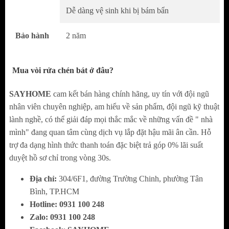
+
Vòi chén nóng lạnh
Dễ dàng vệ sinh khi bị bám bẩn
+ Chất liệu: Đồng thau mạ PVD đen
Bảo hành
2 năm
+ Vòi chén bát hiển thị nhiệt độ
BG-008KĐ
cấu tạo từ chất liệu đồng thau sơn tĩnh điện,
Mua vòi rửa chén bát ở đâu?
khó gỉ sét và có khả năng chống oxi hóa tốt,
SAYHOME
cam kết bán hàng chính hãng, uy tín với đội ngũ
có thể xoay 360 độ và di chuyển linh hoạt.
nhân viên chuyên nghiệp, am hiểu về sản phẩm, đội ngũ kỹ thuật
lành nghề, có thể giải đáp mọi thắc mắc về những vấn đề " nhà
+ Xả nước: dạng dây rút có 3 chế độ xả (lưu
mình" đang quan tâm cùng dịch vụ lắp đặt hậu mãi ân cần. Hỗ
ý dạng dây rút nên khi lắp nguồn nước cấp
trợ đa dạng hình thức thanh toán đặc biệt trả góp 0% lãi suất
phải mạnh)
duyệt hồ sơ chỉ trong vòng 30s.
+ Tính năng hiển thị nhiệt độ: khi nước chảy
Địa chỉ:
304/6F1, đường Trường Chinh, phường Tân
qua sẻ hiển thị nhiệt độ nước khi dùng (đồng
Bình, TP.HCM
Hotline:
0
931 100 248
hồ hiển thì không dùng pin và điện, nguồn
Zalo:
0
931 100 248
nước sử dụng phải sạch, không bị vôi và