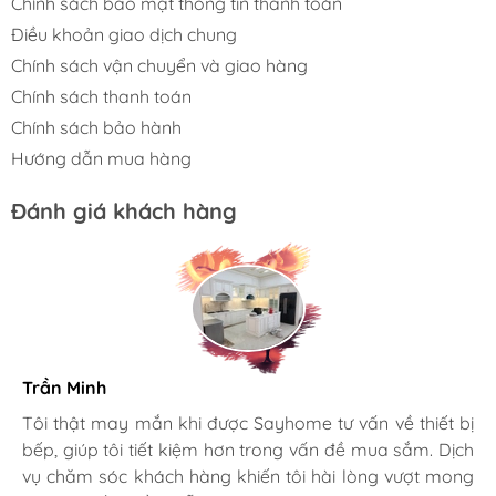
Chính sách bảo mật thông tin thanh toán
CHÍNH SÁCH BẢO HÀNH
Điều khoản giao dịch chung
Chính sách vận chuyển và giao hàng
Chính sách thanh toán
Chính sách bảo hành
Hướng dẫn mua hàng
Đánh giá khách hàng
Trần Minh
Gia đình bác sĩ X.A
Tôi thật may mắn khi được Sayhome tư vấn về thiết bị
bếp, giúp tôi tiết kiệm hơn trong vấn đề mua sắm. Dịch
Mình rất mê cách nhân viên tư vấn, chăm sóc khách tận
vụ chăm sóc khách hàng khiến tôi hài lòng vượt mong
tình, chu đáo tại Sayhome. Mình đã mua 2 máy rửa bát