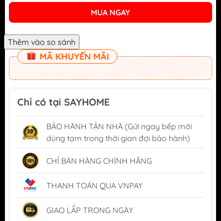
MUA NGAY
MÃ KHUYẾN MÃI
Chỉ có tại SAYHOME
BẢO HÀNH TẬN NHÀ (Gửi ngay bếp mới
dùng tạm trong thời gian đợi bảo hành)
CHỈ BÁN HÀNG CHÍNH HÃNG
THANH TOÁN QUA VNPAY
GIAO LẮP TRONG NGÀY