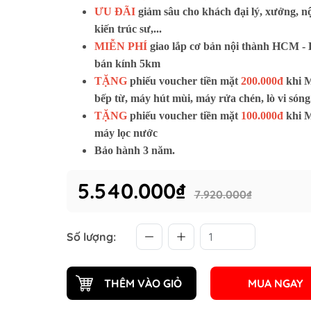
ƯU ĐÃI
giảm sâu cho khách đại lý, xưởng, nộ
Tủ lạnh KAFF
O
kiến trúc sư,...
Tủ rượu KAFF
MIỄN PHÍ
giao lắp cơ bản
nội thành HCM 
Gia dụng KAFF
Tủ rượu nhỏ
Bản lề & ray bi
Máy giặt
bán kính 5km
ập
Tủ rượu lớn
Chân tủ tăng chỉnh
Máy sấy
TẶNG
phiếu voucher tiền mặt
200.000đ
khi 
OCA
cho gia
Phụ kiện mộc khác
Máy giặt sấy kết
bếp từ, máy hút mùi, máy rửa chén, lò vi sóng.
y
TẶNG
phiếu voucher tiền mặt
100.000đ
khi 
cho gia
máy lọc nước
Bảo hành 3 năm.
R JG
Bếp điện từ BOSCH
Bếp điện từ GRA
ER JG
Máy hút mùi BOSCH
Bếp ga GRANDX
5.540.000₫
7.920.000₫
GER JG
Lò nướng - lò vi sóng BOSCH
Máy hút mùi GR
ớng JUNGER
Tủ lạnh BOSCH
Máy rửa chén G
Số lượng:
Máy rửa chén BOSCH
Lò nướng - Lò v
Chậu rửa chén b
THÊM VÀO GIỎ
MUA NGAY
Vòi rửa chén bá
Phụ kiện tủ bếp 