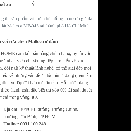
AWONKOO
Bếp điện từ COMFEE
ất xứ
Ý
AWONKOO
Máy hút mùi COMFEE
g tin sản phẩm vòi rửa chén đồng thau sơn giả đá
Máy rửa chén COMFEE
đất Malloca MF-043 tại thành phố Hồ Chí Minh
Lò nướng - Lò vi sóng COMFEE
 vòi rửa chén Malloca ở đâu?
OME cam kết bán hàng chính hãng, uy tín với
ngũ nhân viên chuyên nghiệp, am hiểu về sản
, đội ngũ kỹ thuật lành nghề, có thể giải đáp mọi
 mắc về những vấn đề " nhà mình" đang quan tâm
 dịch vụ lắp đặt hậu mãi ân cần. Hỗ trợ đa dạng
 thức thanh toán đặc biệt trả góp 0% lãi suất duyệt
ơ chỉ trong vòng 30s.
Địa chỉ:
304/6F1, đường Trường Chinh,
phường Tân Bình, TP.HCM
Hotline:
0
931 100 248