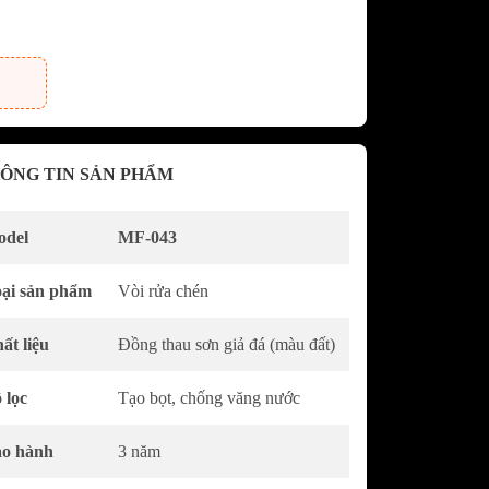
dưới GRANDX
khô GRANDX
n áo GRANDX
URA
Vòi rửa chén bát NOBILI -
ÔNG TIN SẢN PHẨM
NOBINOX
KURA
Chậu rửa chén bát NOBILI -
NOBINOX
del
MF-043
át SAKURA
AKURA
ại sản phẩm
Vòi rửa chén
 sóng
ất liệu
Đồng thau sơn giả đá (màu đất)
c SAKURA
 lọc
Tạo bọt, chống văng nước
o hành
3 năm