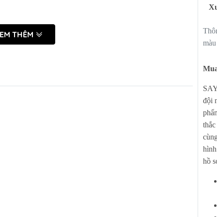
B-GEM
Máy rửa chén LG
Bếp điện từ H
Xu
ch hợp
Lò vi sóng LG
Máy hút mùi H
Thôn
EM THÊM
màu 
-GEM
ng vòi B-
Mua
đa năng B-
SAYH
đội 
phẩm
thắc
cùng
IBA
Bếp điện từ HOÀ PHÁT
Tay nâng BLUM
hình
Máy lọc nước HOÀ PHÁT
hồ s
Cây nước nóng lạnh HOÀ
PHÁT
Lõi lọc nước thay thế HOÀ
PHÁT
Quạt điều hoà hơi nước Hoà