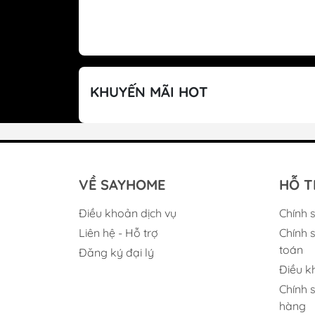
KHUYẾN MÃI HOT
VỀ SAYHOME
HỖ T
Điều khoản dịch vụ
Chính 
Thiết kế đẹp mắt, sang trọng:
Liên hệ - Hỗ trợ
Chính 
toán
Nhìn tổng thể vòi nước Malloca M
Đăng ký đại lý
Điều k
thu hút và mới lạ. Chất liệu vòi là
Chính 
điểm nhấn hoàn hảo trong không g
hàng