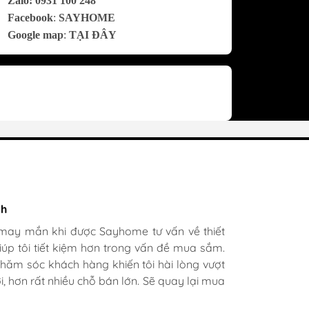
Zalo:
0
931 100 248
Facebook
:
SAYHOME
Google map
:
TẠI ĐÂY
bác sĩ X.A
nh
 mê cách nhân viên tư vấn, chăm sóc khách
 may mắn khi được Sayhome tư vấn về thiết
, chu đáo tại Sayhome. Mình đã mua 2 máy
giúp tôi tiết kiệm hơn trong vấn đề mua sắm.
cho mình và bố mẹ chồng,chất lượng ổn định.
chăm sóc khách hàng khiến tôi hài lòng vượt
 rất nhiều mặt hàng phong phú, tha hồ lựa
, hơn rất nhiều chỗ bán lớn. Sẽ quay lại mua
úc Sayhome ngày càng phát triển.