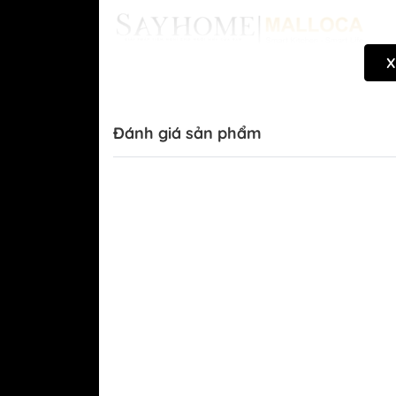
Chậu rửa chén bát 
Chậu rửa đa năng tí
chức năng B-GEM
X
Vòi rửa chén bát B
Combo mua chậu tặ
GEM
Đánh giá sản phẩm
Sen cây nóng lạnh 
GEM
Gia dụng B-GEM
Máy rửa chén TOSH