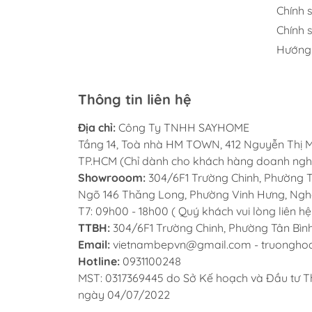
Với vẻ ngoài sang trọng như thế,
Chính 
thì chắc chắn đây là bộ đôi không 
Chính 
Hướng
Dễ dàng vệ sinh:
Trong quá trình sử dụng chắc hẳn 
Thông tin liên hệ
bộ phận của vòi nên việc vệ sinh v
toàn và sức khỏe. Với bề mặt vòi 
Địa chỉ:
Công Ty TNHH SAYHOME
Tầng 14, Toà nhà HM TOWN, 412 Nguyễn Thị M
đá, vòi rửa Malloca MF-043 sẽ giú
TP.HCM (Chỉ dành cho khách hàng doanh ngh
chóng và tiết kiệm thời gian.
Showrooom:
304/6F1 Trường Chinh, Phường Tâ
Ngõ 146 Thăng Long, Phường Vinh Hưng, Nghệ 
Không gỉ, không chì, an toàn sức kh
T7: 09h00 - 18h00 ( Quý khách vui lòng liên hệ
TTBH:
304/6F1 Trường Chinh, Phường Tân Bình
Thân vòi là đồng thau nhưng khôn
Email:
vietnambepvn@gmail.com - truongh
nguồn nước bên trong khi xả ra đ
Hotline:
0931100248
MST: 0317369445 do Sở Kế hoạch và Đầu tư T
Thân vòi cứng cáp, vững chãi:
ngày 04/07/2022