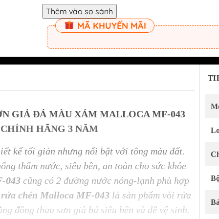
Phụ kiện tủ bếp 
Phụ kiện tủ đồ 
MÃ KHUYẾN MÃI
Phụ kiện tủ quầ
Bếp điện từ KOCHER
Bếp điện từ SAK
TH
Bếp từ đơn công nghiệp
Máy hút mùi SA
KOCHER
Bếp ga SAKURA
Mo
Máy hút mùi KOCHER
Chậu rửa chén b
ƠN GIẢ ĐÁ MÀU XÁM MALLOCA MF-043
Máy rửa chén bát KOCHER
Máy rửa chén S
 CHÍNH HÃNG 3 NĂM
Lo
Lò nướng KOCHER
Lò nướng và lò vi
iết kế tối giản nhưng nổi bật với tông màu đất.
Gia dụng KOCHER
SAKURA
Ch
Tủ rượu KOCHER
Thiết bị lọc nướ
hống thấm nước, siêu bền, an toàn cho sức khỏe
Bộ
Chậu rửa chén KOCHER
F-043
cũng có 2 đường nước nóng-lạnh phù hợp
Vòi rửa chén KOCHER
 rửa chén Malloca MF-043
là sản phẩm vòi rửa
Bả
ằng đồng thau sơn giả bá siêu bền và dễ vệ sinh.