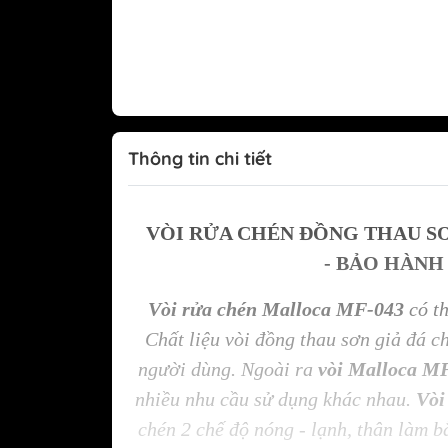
Tủ lạnh Mitsubishi
Thông tin chi tiết
VÒI RỬA CHÉN ĐỒNG THAU S
- BẢO HÀNH
Vòi rửa chén Malloca MF-043
có th
Chất liệu vòi đồng thau sơn giả đá c
người dùng. Ngoài ra
vòi Malloca M
nhiều nhu cầu sử dụng khác nhau.
Vòi
chén 2 chế độ nóng - lạnh, thân làm b